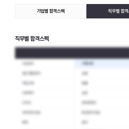
기업별 합격스펙
직무별 합격
직무별 합격스펙
사업관리
기획사무
생산·품질관리
금융
직업교육
법률
사회복지
상담
디자인
문화콘텐츠
선박운전·운송
항공운전·운송
판매
경비