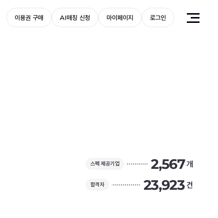
이용권 구매
AI매칭 신청
마이페이지
로그인
2,567
개
스펙 제공기업
23,923
건
합격자