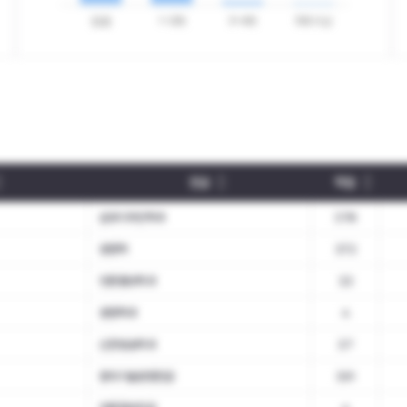
전공
학점
섬유디자인학과
3.78
경영학
3.72
언론홍보학과
3.3
경영학과
4
신문방송학과
3.7
창의기술경영전공
3.91