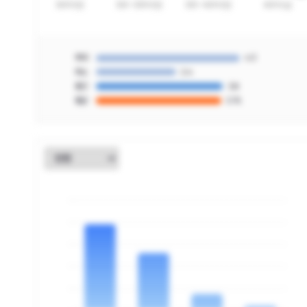
최대
4.3
최소
2.4
중간
3.8
평균
3.75