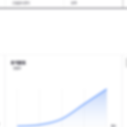
건설공사관리
토목
조경
도시·교통
기계설계
기계가공
기계장치설치
자동차
항공기제작
금형
세라믹재료
화학·바이오공통
플라스틱·고무
바이오
토익분포
인원수
전기
전자기기일반
통신기술
방송기술
인쇄·출판
산업환경
환경서비스
에너지·자원
축산
임업
점수