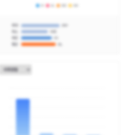
최대
AM
최소
IM3
최빈
IH
평균
AL