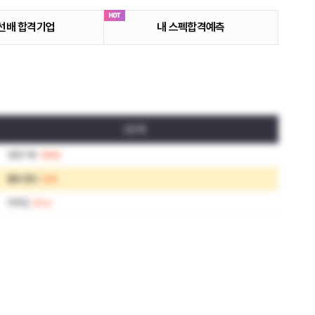
선배 합격기업
내 스펙합격예측
2단계
경영기획
(989)
홍보·광고
(69)
마케팅
(314)