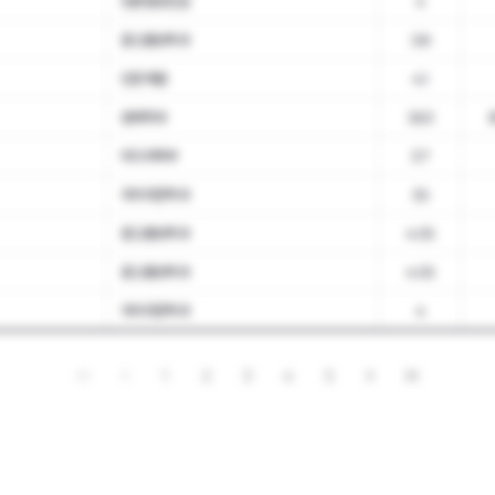
언론정보전공
4
광고홍보학과
3.8
인문계열
4.1
경제학과
3.63
미디어학부
3.7
국어국문학과
3.5
광고홍보학과
4.05
광고홍보학과
4.05
국어국문학과
4
1
2
3
4
5