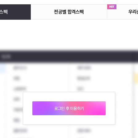
스펙
전공별 합격스펙
우리
1단계
총무·인사
재무·회계
보험
평생교육
소방방재
보건
보육
문화·예술
로그인 후 이용하기
자동차운전·운송
철도운전·운송
영업
부동산
결혼·장례
관광·레저