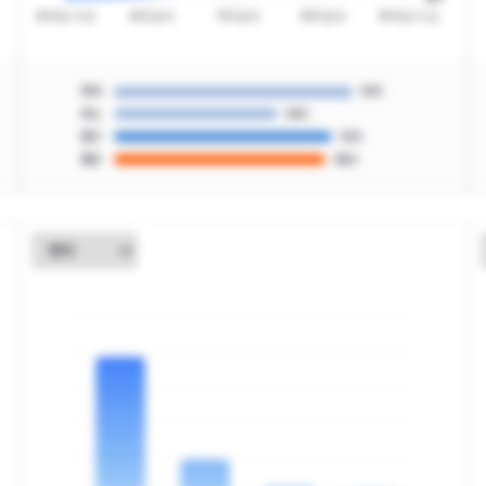
최대
990
최소
680
중간
905
평균
880