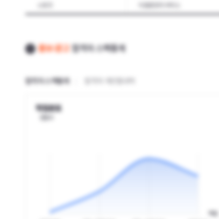
스포츠
식음료조리·서비스
건축
플랜트
건설기계운전·정비
해양자원
홍보·광고
합격자 스펙통계
기계조립·관리
기계품질관리
철도차량제작
조선
합격자 스펙통계
합격자 개인별내역
스마트공장(smart factory)
금속재료
석유·기초화학물
정밀화학
학점분포
인원수
섬유제조
패션
전자기기개발
정보기술
식품가공
제과·제빵·떡제조
환경보건
자연환경
산업안전보건
농업
수산
학점