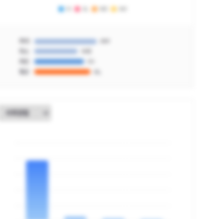
최대
AM
최소
IM3
최빈
IH
평균
AL