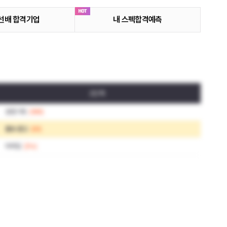
선배 합격기업
내 스펙합격예측
2단계
경영기획
(989)
홍보·광고
(69)
마케팅
(314)