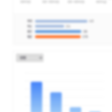
최대
4.3
최소
2.4
중간
3.8
평균
3.75