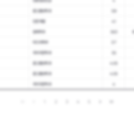
언론정보전공
4
광고홍보학과
3.8
인문계열
4.1
경제학과
3.63
미디어학부
3.7
국어국문학과
3.5
광고홍보학과
4.05
광고홍보학과
4.05
국어국문학과
4
1
2
3
4
5