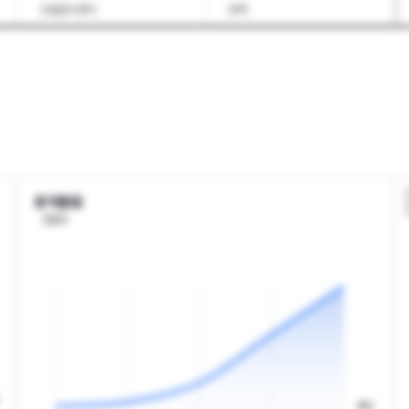
건설공사관리
토목
조경
도시·교통
기계설계
기계가공
기계장치설치
자동차
항공기제작
금형
세라믹재료
화학·바이오공통
플라스틱·고무
바이오
토익분포
인원수
전기
전자기기일반
통신기술
방송기술
인쇄·출판
산업환경
환경서비스
에너지·자원
축산
임업
점수