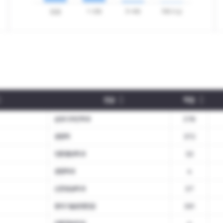
전공
학점
섬유디자인학과
3.78
경영학
3.72
언론홍보학과
3.3
경영학과
4
신문방송학과
3.7
창의기술경영전공
3.91