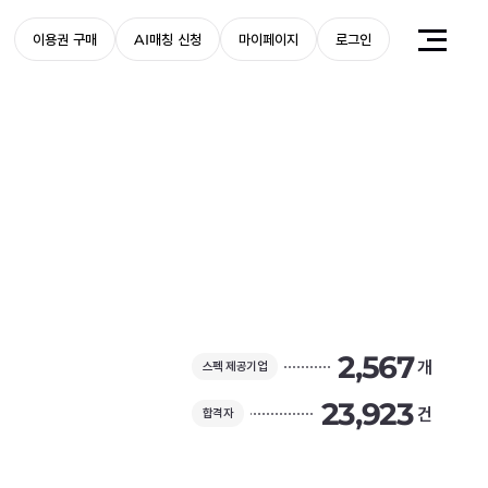
이용권 구매
AI매칭 신청
마이페이지
로그인
2,567
개
스펙 제공기업
23,923
건
합격자