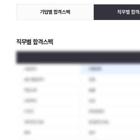
기업별 합격스펙
직무별 합격
직무별 합격스펙
사업관리
기획사무
생산·품질관리
금융
직업교육
법률
사회복지
상담
디자인
문화콘텐츠
선박운전·운송
항공운전·운송
판매
경비