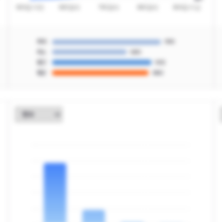
최대
990
최소
680
중간
905
평균
880