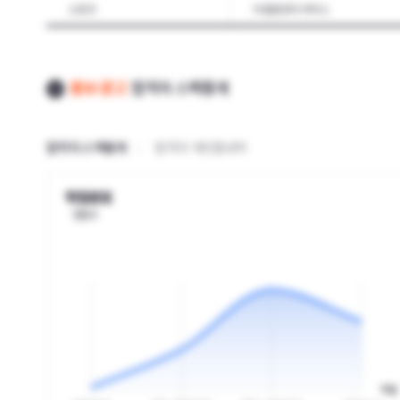
스포츠
식음료조리·서비스
건축
플랜트
건설기계운전·정비
해양자원
홍보·광고
합격자 스펙통계
기계조립·관리
기계품질관리
철도차량제작
조선
합격자 스펙통계
합격자 개인별내역
스마트공장(smart factory)
금속재료
석유·기초화학물
정밀화학
학점분포
인원수
섬유제조
패션
전자기기개발
정보기술
식품가공
제과·제빵·떡제조
환경보건
자연환경
산업안전보건
농업
수산
학점