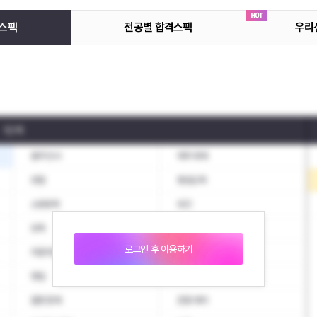
스펙
전공별 합격스펙
우리
1단계
총무·인사
재무·회계
보험
평생교육
소방방재
보건
보육
문화·예술
로그인 후 이용하기
자동차운전·운송
철도운전·운송
영업
부동산
결혼·장례
관광·레저