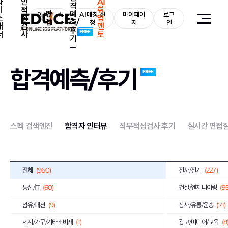
자
인
AI
격
기
적
취
면
예
이용권 구
AI매칭 신
마이페이
로그
소
성
업
접
측/
매
청
지
인
개
검
멘
후
서
사
토
기
합격예측/후기
스펙 검색엔진
합격자 인터뷰
직무적성검사 후기
실시간 면접
전체
(960)
전자/전기
(227)
통신/IT
(60)
건설/엔지니어링
(95
섬유/패션
(9)
상사/유통/운송
(71)
제지/가구/기타소비재
(1)
광고/미디어/교육
(8