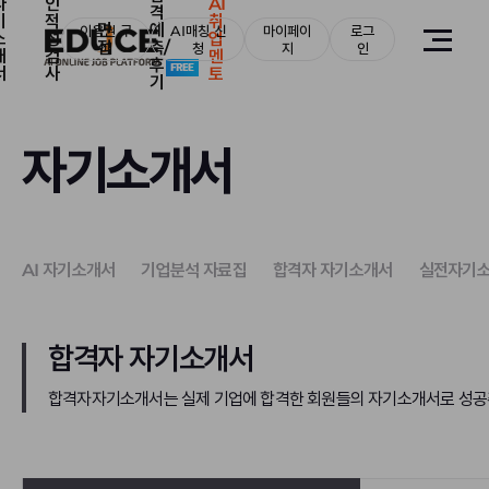
자
인
AI
격
기
적
취
면
예
이용권 구
AI매칭 신
마이페이
로그
소
성
업
접
측/
매
청
지
인
개
검
멘
후
서
사
토
기
자기소개서
AI 자기소개서
기업분석 자료집
합격자 자기소개서
실전자기소
합격자 자기소개서
합격자자기소개서는 실제 기업에 합격한 회원들의 자기소개서로 성공취