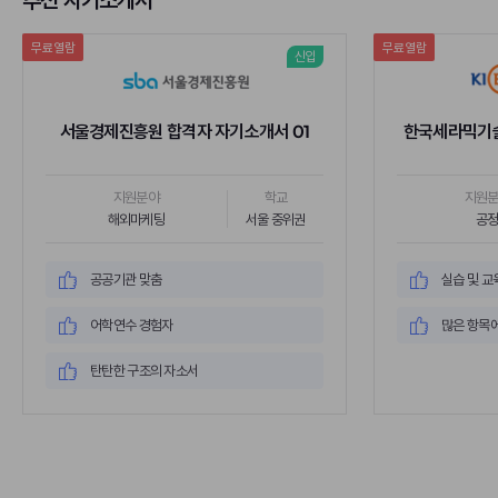
추천 자기소개서
무료열람
무료열람
신입
서울경제진흥원 합격자 자기소개서 01
한국세라믹기술
지원분야
학교
지원
해외마케팅
서울 중위권
공
공공기관 맞춤
실습 및 교
어학연수 경험자
많은 항목에
탄탄한 구조의 자소서