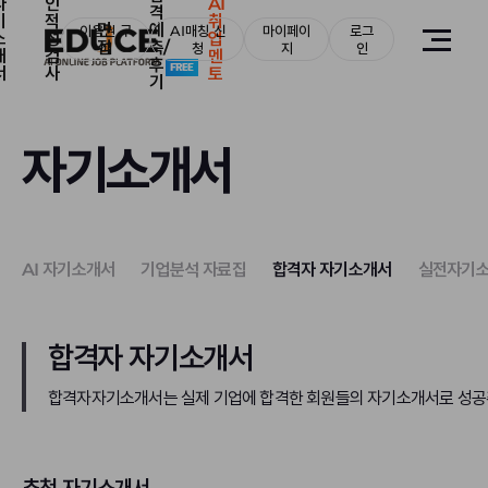
자
인
AI
격
기
적
취
면
예
이용권 구
AI매칭 신
마이페이
로그
소
성
업
접
측/
매
청
지
인
개
검
멘
후
서
사
토
기
자기소개서
AI 자기소개서
기업분석 자료집
합격자 자기소개서
실전자기소
합격자 자기소개서
합격자자기소개서는 실제 기업에 합격한 회원들의 자기소개서로 성공취