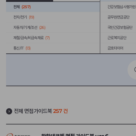
전체
(257)
건강보험심사평가원
전자/전기
(19)
공무원연금공단
자동차/기계/조선
(26)
국민건강보험공단
제철/금속/비금속재료
(7)
근로복지공단
통신/IT
(13)
금호타이어
건설/엔지니어링
(16)
당근마켓
화학/정유/에너지
(12)
대한무역투자진흥공
의약/화장품/생활화학
(9)
동국제강
섬유/패션
(2)
동원시스템즈
상사/유통/운송
(24)
두산건설
은행/증권/보험
(27)
롯데건설
전체 면접가이드북
257 건
음식료/호텔/리조트/여행
(10)
롯데알미늄
제지/가구/기타소비재
(3)
롯데이노베이트