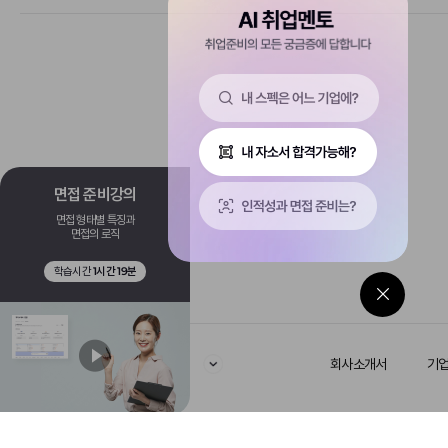
NE능률
SK실트론
SK텔레콤
STX중공업
면접 준비강의
면접 형태별 특징과
면접의 로직
학습시간
1시간 19분
주식회사 에듀스
회사소개서
기
© Educe Co.,LTD