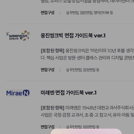
델링, 오피스·호텔·상업시설을 공급하며, 데이터센터·크
발전·환경설비를 수행한다. 또한 스페인계 수처리 자회
CJ ENM
면접구성
실무면접, 임원면접, 영어인터뷰 등
CJ푸드빌
DB금융투자
웅진씽크빅 면접 가이드북 ver.1
DL이앤씨
GS칼텍스
[포함된 항목]
웅진씽크빅은 ‘어린이의 10년 후를 생
다. 핵심 사업은 방문·센터·클래스 관리와 디지털 콘텐츠
HD현대중공업
‘스마트올중학’, 맞춤형 독서 큐레이션과 실물 도서를 결합
HMM
면접구성
실무진면접, 임원면접 등
KB손해보험
KG모빌리티
미래엔 면접 가이드북 ver.1
KT&G
[포함된 항목]
미래엔은 1948년 대한교과서주식회사로
LG생활건강
사업은 국정·검정 교과서, 초·중·고 참고서, 유아·아동 
LG전자
‘초코’와 ‘초코클래스’가 있다. 특히 2023년 기준 
면접구성
실무진면접, 임원면접 등
된 경쟁력을 보여준다.
LS엠트론