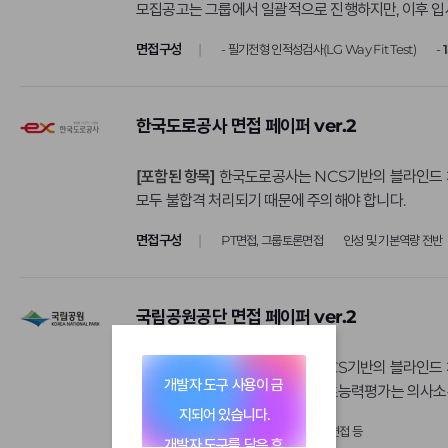
모집공고는 그룹에서 일괄적으로 진행하지만, 이후 입사
쌍용건설
안랩
면접구성
- 필기전형 인적성검사(LG Way Fit Test)
-
우리은행
웅진씽크빅
한국도로공사 면접 페이퍼 ver.2
유한킴벌리
[포함된 항목]
한국도로공사는 NCS기반의 블라인드 
인천국제공항공사
모두 불합격 처리되기 때문에 주의해야 합니다.
종근당
면접구성
PT면접, 그룹토론면접
인성 및 기본역량 전반
중소기업유통센터
카카오뱅크
국립공원공단 면접 페이퍼 ver.2
코리아세븐
코오롱인더스트리
[포함된 항목]
국립공원공단은 NCS기반의 블라인드 채용을 실시하며
개발자 도구 사용이 금
포스코
각 50문항으로 진행되며, 직업기초능력평가는 의사소통
지되어 있습니다.
풍산
면접구성
토의 면접 / 상황 및 경험면접 등
개발자 도구를 닫은 후