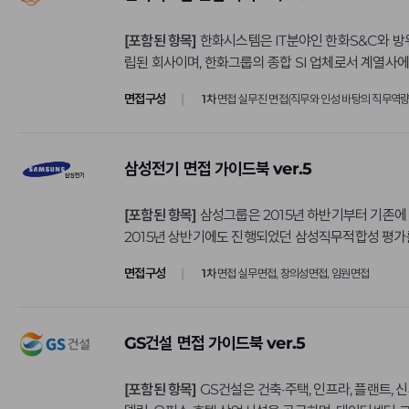
한국주택금융공사
[포함된 항목]
한화시스템은 IT분야인 한화S&C와 방위산업분야의 한화탈레스의 사업영
한국철도공사
립된 회사이며, 한화그룹의 종합 SI 업체로서 계열사에
2018년 8월 1일부터 한화시스템이 한화S&C를 흡
한국투자공사
면접구성
1차
면접 실무진 면접(직무와 인성 바탕의 직무역량
련한 것입니다. 한화시스템(구 한화탈레스)은 2000년 삼성전자와 프랑스의 탈레스 간 합작으로 만들어진 방산전문업체입니다. 전투지휘체계· 열영상 감시장비· 탐지추적장치 등 각종 군사 전자장
한국환경산업기술원
비의 개발과 양산이 주요 사업인 기업입니다.
한전KDN
삼성전기 면접 가이드북 ver.5
한화생명보험
[포함된 항목]
삼성그룹은 2015년 하반기부터 기존에
한화엔진
2015년 상반기에도 진행되었던 삼성직무적합성 평가
현대L&C
면으로 평가하고 있습니다.
면접구성
1차
면접 실무면접, 창의성면접, 임원면접
현대모비스
현대오토에버
현대제철
GS건설 면접 가이드북 ver.5
현대트랜시스
[포함된 항목]
GS건설은 건축·주택, 인프라, 플랜트, 
화신