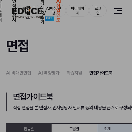
자
인
AI
격
기
적
취
면
예
이용권 구
AI매칭 신
마이페이
로그
소
성
업
접
측/
매
청
지
인
개
검
멘
후
서
사
토
기
면접
AI 비대면면접
AI 역량평가
학습지원
면접가이드북
면접가이드북
직접 면접을 본 면접자, 인사담당자 인터뷰 등의 내용을 근거로 구성되
업종별
그룹별
전체