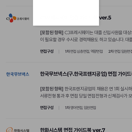
하나투어
이용해 주세요.
한국가스안전공사
CJ프레시웨이 면접 가이드북 ver.5
한국관광공사
한국국토정보공사
[포함된 항목]
CJ프레시웨이는 대졸 신입사원을 대상으로
이 필요할 경우 수시로 경력채용도 하고 있습니다. 대
한국농수산식품유통
희망하는 지원자는 채용 시기 및 방법을 미리 확인하는
면접구성
1차
면접 심층면접, 역량면접
2차
면접 임원면
한국도로공사
한국마사회
한국산림복지진흥원
한국무브넥스(구.한국프랜지공업) 면접 가이드북 
한국산업기술진흥원
[포함된 항목]
한국프랜지공업의 채용은 연 1회 실시하며
한국산업은행
서류전형 통과 후 면접 당일 면접전형과 신체검사가 모두 진행되기도 하였습니다. 4년제 정규대학 2007년도 2월 졸업예정자 
한국수력원자력
(3.0/4.5)이상이며, 어학자격은 TOEIC 700점 
면접구성
1차
영어면접, 임원면접
한국원자력연구원
한국장학재단
한화시스템 면접 가이드북 ver.7
한국전력기술