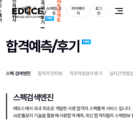
자
인
AI
격
기
적
취
면
예
이용권 구
AI매칭 신
마이페이
로그
소
성
업
접
측/
매
청
지
인
개
검
멘
후
서
사
토
기
합격예측/후기
스펙 검색엔진
합격자 인터뷰
직무적성검사 후기
실시간 면접
스펙검색엔진
에듀스에서 국내 최초로 개발한 서류 합격자 스펙통계 서비스 입니다.
AI온톨로지 기술을 활용해 서류합격 예측, 최신 합격자들의 스펙정보 