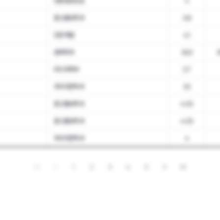
언론정보전공
4
광고홍보학과
3.8
인문계열
4.1
경제학과
3.63
미디어학부
3.7
국어국문학과
3.5
광고홍보학과
4.05
광고홍보학과
4.05
국어국문학과
4
1
2
3
4
5