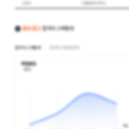
스포츠
식음료조리·서비스
건축
플랜트
건설기계운전·정비
해양자원
홍보·광고
합격자 스펙통계
기계조립·관리
기계품질관리
철도차량제작
조선
합격자 스펙통계
합격자 개인별내역
스마트공장(smart factory)
금속재료
석유·기초화학물
정밀화학
학점분포
인원수
섬유제조
패션
전자기기개발
정보기술
식품가공
제과·제빵·떡제조
환경보건
자연환경
산업안전보건
농업
수산
학점