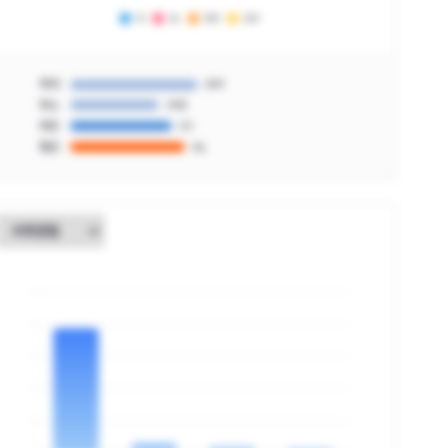
최대
AM
최소
IM3
최빈
IH
평균
AL