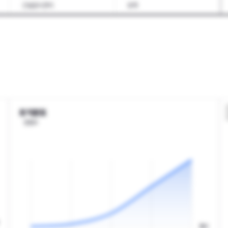
건설공사관리
토목
조경
도시·교통
기계설계
기계가공
기계장치설치
자동차
항공기제작
금형
세라믹재료
화학·바이오공통
플라스틱·고무
바이오
토익분포
인원수
전기
전자기기일반
통신기술
방송기술
인쇄·출판
산업환경
환경서비스
에너지·자원
축산
임업
점수