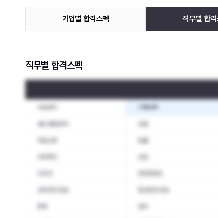
기업별 합격스펙
직무별 합격
직무별 합격스펙
사업관리
기획사무
생산·품질관리
금융
직업교육
법률
사회복지
상담
디자인
문화콘텐츠
선박운전·운송
항공운전·운송
판매
경비