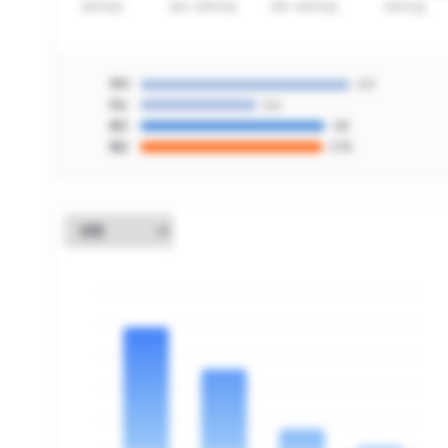
최대
4.3
최소
2.4
중간
3.8
평균
3.75