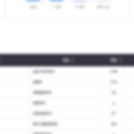
전공
학점
섬유디자인학과
3.78
경영학
3.72
언론홍보학과
3.3
경영학과
4
신문방송학과
3.7
창의기술경영전공
3.91