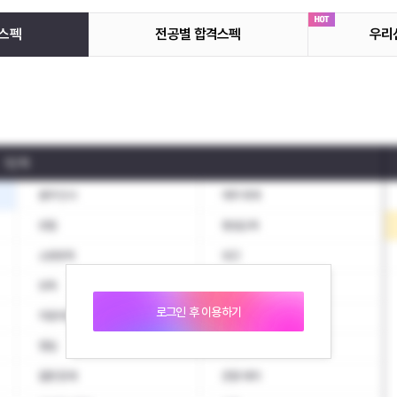
스펙
전공별 합격스펙
우리
1단계
총무·인사
재무·회계
보험
평생교육
소방방재
보건
보육
문화·예술
로그인 후 이용하기
자동차운전·운송
철도운전·운송
영업
부동산
결혼·장례
관광·레저