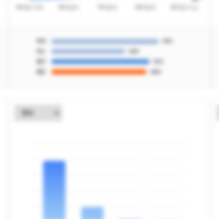
최대
990
최소
680
중간
905
평균
880