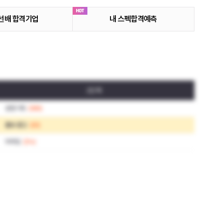
선배 합격기업
내 스펙합격예측
2단계
경영기획
(989)
홍보·광고
(69)
마케팅
(314)