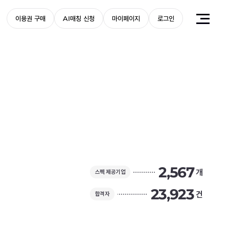
이용권 구매
AI매칭 신청
마이페이지
로그인
2,567
개
스펙 제공기업
23,923
건
합격자