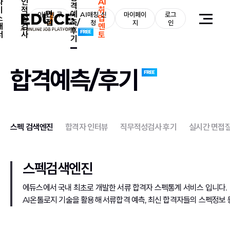
자
인
AI
격
기
적
취
면
예
이용권 구
AI매칭 신
마이페이
로그
소
성
업
접
측/
매
청
지
인
개
검
멘
후
서
사
토
기
합격예측/후기
스펙 검색엔진
합격자 인터뷰
직무적성검사 후기
실시간 면접
스펙검색엔진
에듀스에서 국내 최초로 개발한 서류 합격자 스펙통계 서비스 입니다.
AI온톨로지 기술을 활용해 서류합격 예측, 최신 합격자들의 스펙정보 