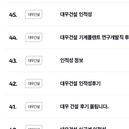
LS산전
(1)
코오롱
(13)
45.
대우건설 인적성
대우건설
동국제강
(1)
계룡건설산업
(2)
E1
(2)
BGF리테일
(2)
휴맥스
(3)
(1)
44.
대우건설 기계플랜트 연구개발직 후
대우건설
IBK기업은행
(9)
GMB코리아(주)
(1)
쌍용건설
(2)
한국씨티은행
(2)
43.
인적성 정보
대우건설
한독
(1)
동양
(1)
서브원
(1)
교보생명보험
(11)
42.
대우건설 인적성후기
한국투자증권
(4)
하나손해보험
(1)
대우건설
이랜드리테일
(1)
오리온
(1)
유진기업
(1)
한국가스공사
(4)
41.
대우 건설 후기 올립니다.
대우건설
JB
(1)
한국은행
(1)
금호타이어
(1)
삼양식품
(1)