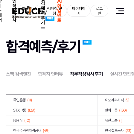
자
인
AI
격
기
적
취
면
예
이용권 구
AI매칭 신
마이페이
로그
소
성
업
접
측/
매
청
지
인
개
검
멘
후
서
사
토
기
합격예측/후기
전체
(2,131)
삼성그룹
(54)
CJ그룹
(5)
LG그룹
(39)
이랜드그룹
(113)
현대중공업그룹
(3)
스펙 검색엔진
합격자 인터뷰
직무적성검사 후기
실시간 면접
GS그룹
(145)
금호아시아나그룹
(
KT그룹
(98)
효성그룹
(60)
국민은행
(11)
아모레퍼시픽
(9)
STX그룹
(129)
한화그룹
(150)
NHN
(10)
유한그룹
(1)
한국수력원자력공사
(49)
한국철도공사
(23)