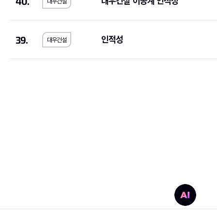
40.
대우건설 이공계 인적성
대우건설
대한제강
(1)
SGI서울보증
(1)
아모레퍼시픽
(2)
신세계
(1)
39.
한국산업안전보건공단
(2)
한국전기안전공사
(
인적성
대우건설
한국노인인력개발원
(2)
한국지역난방공사
(
휴비스
(1)
한국교육학술정보원
한국공항공사
(6)
한국MSD
(1)
한국인터넷진흥원
(1)
한국철도공사
(1)
기초과학연구원
(1)
(5)
S-Oil
(2)
오뚜기
(2)
대륜E&S
(1)
대한장애인체육회
(1
약진통상
(1)
한국과학기술기획평
한국사회적기업진흥원
(2)
한국가스기술공사
(1
한국도로교통공단
(2)
한전KPS
(4)