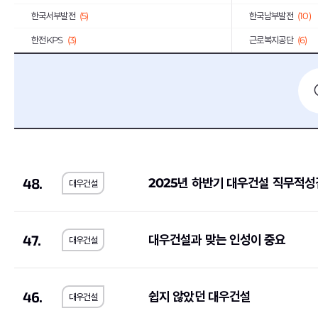
한국서부발전
(5)
한국남부발전
(10)
한전KPS
(3)
근로복지공단
(6)
기업은행
(10)
하나은행
(13)
엔씨소프트
(3)
DL이앤씨
(6)
경남은행
(2)
동원F&B
(13)
한국GM
(3)
KCC
(17)
포스코
(5)
유한양행
(1)
48.
2025년 하반기 대우건설 직무적성
대우건설
대웅제약
(7)
일진디스플레이
(2)
유진투자증권
(3)
GC녹십자
(2)
한솔제지
(1)
(4)
47.
대우건설과 맞는 인성이 중요
대우건설
한화오션
(2)
KT
(2)
중소기업기술정보진흥원
(1)
한일시멘트
(2)
46.
쉽지 않았던 대우건설
대우건설
서울반도체
(3)
일진전기
(2)