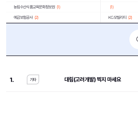
농림수산식품교육문화정보원
(1)
(1)
예금보험공사
(2)
KG모빌리티
(2)
우리에프아이에스
(1)
제주국제자유도시개
한국공정거래조정원
(1)
농수산홈쇼핑
(2)
메가마트
(1)
동우화인켐
(3)
JW중외제약
(1)
코오롱생명과학
(1)
한국고용정보원
(1)
우리은행
(2)
1.
대림(고려개발) 찍지 마세요
기타
롯데에너지머티리얼즈
(1)
교원
(1)
한국교통안전공단
(1)
한국서부발전
(2)
한국방송광고진흥공사
(1)
한국에너지공단
(1)
서울대학교치과병원
(1)
국민체육진흥공단
(1
SK브로드밴드
(1)
현대무벡스
(2)
중앙대학교의료원
(1)
해태제과식품
(1)