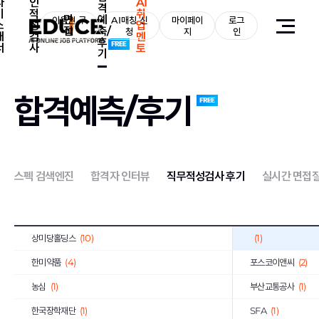
자
인
AI
격
기
적
취
면
예
약진통상
이용권 구
(1)
AI매칭 신
마이페이
로그
한국과학기술기획평
소
성
업
접
측/
매
청
지
인
개
검
멘
후
한국사회적기업진흥원
(2)
한국가스기술공사
(1
서
사
토
기
한국도로교통공단
(2)
한전KPS
(4)
한국가스안전공사
(1)
한국남동발전
(3)
합격예측/후기
하나카드
(3)
KB국민은행
(8)
국민건강보험공단
(3)
한국국토정보공사
(
한국토지주택공사
(10)
한국폴리텍대학
(2)
스펙 검색엔진
합격자 인터뷰
직무적성검사 후기
실시간 면접
호반건설
(1)
코오롱글로벌
(3)
iM뱅크
(2)
티머니
(2)
상미당홀딩스
(10)
(1)
한미약품
(4)
포스코이앤씨
(2)
농심
(1)
부산교통공사
(1)
한국장학재단
(1)
SFA
(1)