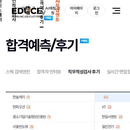
자
인
AI
격
기
적
취
면
예
한국서부발전
이용권 구
(5)
AI매칭 신
마이페이
로그
한국남부발전
(10)
소
성
업
접
측/
매
청
지
인
개
검
멘
후
한전KPS
(3)
근로복지공단
(6)
서
사
토
기
기업은행
(10)
하나은행
(13)
엔씨소프트
(3)
DL이앤씨
(6)
합격예측/후기
경남은행
(2)
동원F&B
(13)
한국GM
(3)
KCC
(17)
포스코
(5)
유한양행
(1)
스펙 검색엔진
합격자 인터뷰
직무적성검사 후기
실시간 면접
대웅제약
(7)
일진디스플레이
(2)
유진투자증권
(3)
GC녹십자
(2)
한솔제지
(1)
(4)
한화오션
(2)
KT
(2)
중소기업기술정보진흥원
(1)
한일시멘트
(2)
서울반도체
(3)
일진전기
(2)