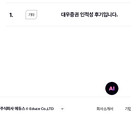
대한제강
(1)
SGI서울보증
(1)
1.
대우증권 인적성 후기입니다.
기타
아모레퍼시픽
(2)
신세계
(1)
한국산업안전보건공단
(2)
한국전기안전공사
(
한국노인인력개발원
(2)
한국지역난방공사
(
휴비스
(1)
한국교육학술정보원
한국공항공사
(6)
한국MSD
(1)
한국인터넷진흥원
(1)
한국철도공사
(1)
기초과학연구원
(1)
(5)
S-Oil
(2)
오뚜기
(2)
대륜E&S
(1)
대한장애인체육회
(1
약진통상
(1)
한국과학기술기획평
주식회사 에듀스
회사소개서
기
© Educe Co.,LTD
한국사회적기업진흥원
(2)
한국가스기술공사
(1
한국도로교통공단
(2)
한전KPS
(4)