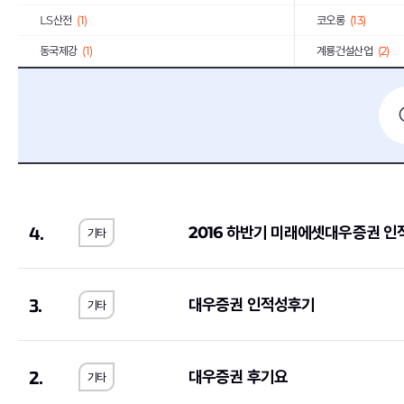
LS산전
(1)
코오롱
(13)
동국제강
(1)
계룡건설산업
(2)
E1
(2)
BGF리테일
(2)
휴맥스
(3)
(1)
IBK기업은행
(9)
GMB코리아(주)
(1)
쌍용건설
(2)
한국씨티은행
(2)
한독
(1)
동양
(1)
4.
2016 하반기 미래에셋대우증권 인
기타
서브원
(1)
교보생명보험
(11)
한국투자증권
(4)
하나손해보험
(1)
이랜드리테일
(1)
오리온
(1)
3.
대우증권 인적성후기
기타
유진기업
(1)
한국가스공사
(4)
JB
(1)
한국은행
(1)
2.
대우증권 후기요
기타
금호타이어
(1)
삼양식품
(1)