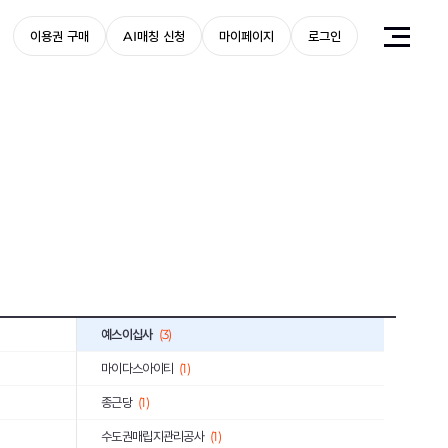
(1)
이용권 구매
AI매칭 신청
마이페이지
로그인
한국예탁결제원
(1)
한국주택금융공사
(1)
미래에셋증권
(1)
한국소방산업기술원
(1)
한국동서발전
(7)
삼화왕관
(1)
한국수출입은행
(2)
(4)
예스이십사
(3)
마이다스아이티
(1)
종근당
(1)
수도권매립지관리공사
(1)