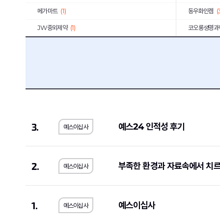
메가마트
(1)
동우화인켐
(
JW중외제약
(1)
코오롱생명과
한국고용정보원
(1)
우리은행
(2)
롯데에너지머티리얼즈
(1)
교원
(1)
한국교통안전공단
(1)
한국서부발전
한국방송광고진흥공사
(1)
한국에너지공
서울대학교치과병원
(1)
국민체육진흥
3.
예스24 인적성 후기
예스이십사
SK브로드밴드
(1)
현대무벡스
(
중앙대학교의료원
(1)
해태제과식품
2.
부족한 환경과 자료속에서 치
예스이십사
1.
예스이십사
예스이십사