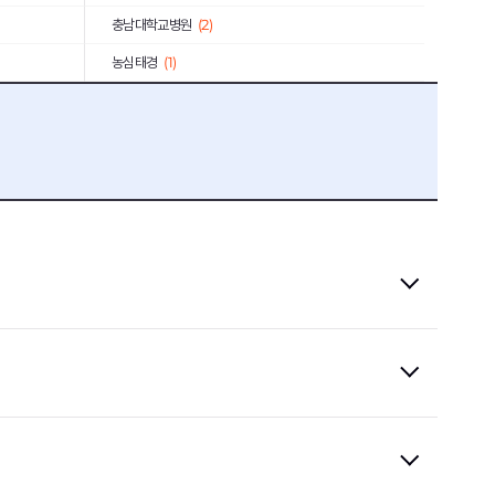
충남대학교병원
(2)
농심태경
(1)
고려아연
(2)
한국과학기술연구원
(1)
서울교통공사
(4)
소상공인시장진흥공단
(1)
대구교통공사
(1)
서울대학교병원
(1)