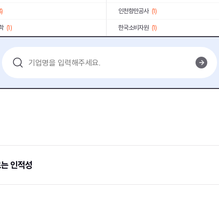
3)
인천항만공사
(1)
학
(1)
한국소비자원
(1)
AIA생명
(1)
롯데그룹
(1)
(2)
농협하나로유통
(1)
단
(1)
국민연금공단
(1)
공단
(1)
한국조폐공사
(1)
2)
세브란스병원
(1)
(1)
기타
(13)
르는 인적성