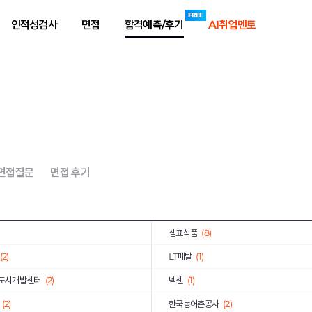
(8)
동원산업
(2)
인적성검사
면접
합격예측/후기
AI취업멘토
공사
(2)
한국농수산식품유통공사
(1)
학
(2)
한국산업기술진흥원
(2)
(3)
BAT코리아
(1)
코오롱인더스트리
(6)
빙그레
(1)
(2)
국방기술품질원
(2)
 면접질문
면접 후기
(1)
코레일유통
(1)
한국산업단지공단
(2)
샘표식품
(8)
(2)
LT메탈
(1)
도시개발센터
(2)
넥센
(1)
(2)
한국농어촌공사
(2)