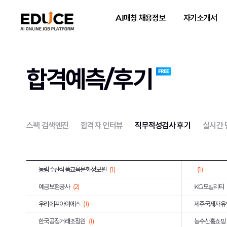
하나카드
(3)
KB국민은행
AI매칭 채용정보
자기소개서
국민건강보험공단
(3)
한국국토정보
한국토지주택공사
(10)
한국폴리텍대
호반건설
(1)
코오롱글로벌
합격예측/후기
iM뱅크
(2)
티머니
(2)
상미당홀딩스
(10)
(1)
한미약품
(4)
포스코이앤씨
스펙 검색엔진
합격자 인터뷰
직무적성검사 후기
실시간
농심
(1)
부산교통공사
한국장학재단
(1)
SFA
(1)
농림수산식품교육문화정보원
(1)
(1)
예금보험공사
(2)
KG모빌리티
우리에프아이에스
(1)
제주국제자유
한국공정거래조정원
(1)
농수산홈쇼핑