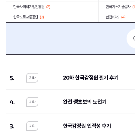
한국사회적기업진흥원
(2)
한국가스기술공사
(1
한국도로교통공단
(2)
한전KPS
(4)
한국가스안전공사
(1)
한국남동발전
(3)
하나카드
(3)
KB국민은행
(8)
국민건강보험공단
(3)
한국국토정보공사
(
한국토지주택공사
(10)
한국폴리텍대학
(2)
호반건설
(1)
코오롱글로벌
(3)
5.
20하 한국감정원 필기 후기
기타
iM뱅크
(2)
티머니
(2)
상미당홀딩스
(10)
(1)
한미약품
(4)
포스코이앤씨
(2)
4.
완전 쌩초보의 도전기
기타
농심
(1)
부산교통공사
(1)
한국장학재단
(1)
SFA
(1)
3.
한국감정원 인적성 후기
기타
농림수산식품교육문화정보원
(1)
(1)