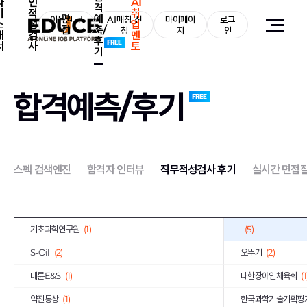
자
인
AI
격
기
적
취
면
예
JB
(1)
이용권 구
AI매칭 신
마이페이
로그
한국은행
(1)
소
성
업
접
측/
매
청
지
인
개
검
멘
후
금호타이어
(1)
삼양식품
(1)
서
사
토
기
대한제강
(1)
SGI서울보증
(1)
아모레퍼시픽
(2)
신세계
(1)
합격예측/후기
한국산업안전보건공단
(2)
한국전기안전공사
(
한국노인인력개발원
(2)
한국지역난방공사
(
휴비스
(1)
한국교육학술정보원
스펙 검색엔진
합격자 인터뷰
직무적성검사 후기
실시간 면접
한국공항공사
(6)
한국MSD
(1)
한국인터넷진흥원
(1)
한국철도공사
(1)
기초과학연구원
(1)
(5)
S-Oil
(2)
오뚜기
(2)
대륜E&S
(1)
대한장애인체육회
(1
약진통상
(1)
한국과학기술기획평