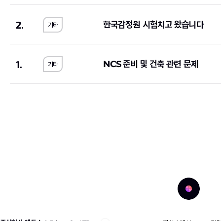
예금보험공사
(2)
KG모빌리티
(2)
2.
한국감정원 시험치고 왔습니다
기타
우리에프아이에스
(1)
제주국제자유도시개
한국공정거래조정원
(1)
농수산홈쇼핑
(2)
메가마트
(1)
동우화인켐
(3)
1.
NCS 준비 및 건축 관련 문제
기타
JW중외제약
(1)
코오롱생명과학
(1)
한국고용정보원
(1)
우리은행
(2)
롯데에너지머티리얼즈
(1)
교원
(1)
한국교통안전공단
(1)
한국서부발전
(2)
한국방송광고진흥공사
(1)
한국에너지공단
(1)
서울대학교치과병원
(1)
국민체육진흥공단
(1
SK브로드밴드
(1)
현대무벡스
(2)
중앙대학교의료원
(1)
해태제과식품
(1)