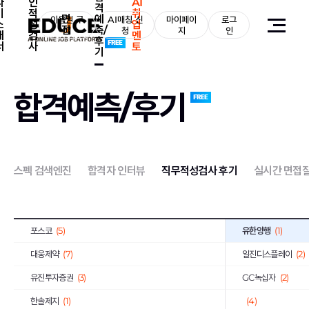
자
인
AI
격
기
적
취
면
예
STX그룹
이용권 구
(129)
AI매칭 신
마이페이
로그
한화그룹
(150)
소
성
업
접
측/
매
청
지
인
개
검
멘
후
NHN
(10)
유한그룹
(1)
서
사
토
기
한국수력원자력공사
(49)
한국철도공사
(23)
한국서부발전
(5)
한국남부발전
(10)
합격예측/후기
한전KPS
(3)
근로복지공단
(6)
기업은행
(10)
하나은행
(13)
엔씨소프트
(3)
DL이앤씨
(6)
스펙 검색엔진
합격자 인터뷰
직무적성검사 후기
실시간 면접
경남은행
(2)
동원F&B
(13)
한국GM
(3)
KCC
(17)
포스코
(5)
유한양행
(1)
대웅제약
(7)
일진디스플레이
(2)
유진투자증권
(3)
GC녹십자
(2)
한솔제지
(1)
(4)