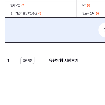
한화오션
(2)
KT
(2)
중소기업기술정보진흥원
(1)
한일시멘트
(2)
서울반도체
(3)
일진전기
(2)
LS산전
(1)
코오롱
(13)
동국제강
(1)
계룡건설산업
(2)
E1
(2)
BGF리테일
(2)
휴맥스
(3)
(1)
1.
유한양행 시험후기
유한양행
IBK기업은행
(9)
GMB코리아(주)
(1)
쌍용건설
(2)
한국씨티은행
(2)
한독
(1)
동양
(1)
서브원
(1)
교보생명보험
(11)
한국투자증권
(4)
하나손해보험
(1)
이랜드리테일
(1)
오리온
(1)