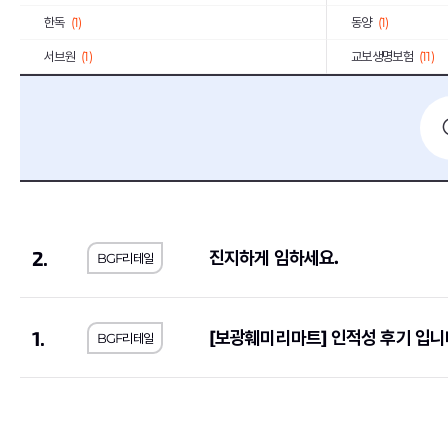
한독
(1)
동양
(1)
서브원
(1)
교보생명보험
(11)
한국투자증권
(4)
하나손해보험
(1)
이랜드리테일
(1)
오리온
(1)
유진기업
(1)
한국가스공사
(4)
JB
(1)
한국은행
(1)
금호타이어
(1)
삼양식품
(1)
2.
진지하게 임하세요.
BGF리테일
대한제강
(1)
SGI서울보증
(1)
아모레퍼시픽
(2)
신세계
(1)
한국산업안전보건공단
(2)
한국전기안전공사
(
1.
[보광훼미리마트] 인적성 후기 입니
BGF리테일
한국노인인력개발원
(2)
한국지역난방공사
(
휴비스
(1)
한국교육학술정보원
한국공항공사
(6)
한국MSD
(1)