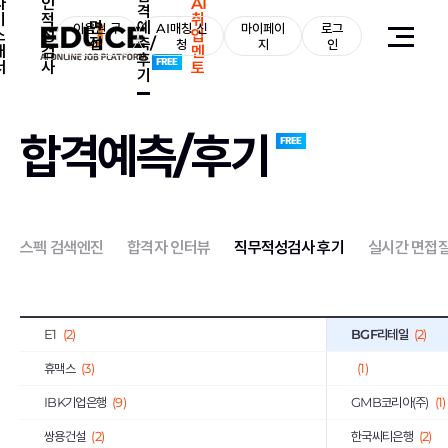
자
인
AI
격
기
적
취
면
예
포스코
이용권 구
(5)
AI매칭 신
마이페이
로그
유한양행
(1)
소
성
업
접
측/
매
청
지
인
개
검
멘
후
대웅제약
(7)
일진디스플레이
(2)
서
사
토
기
유진투자증권
(3)
GC녹십자
(2)
한솔제지
(1)
(4)
합격예측/후기
한화오션
(2)
KT
(2)
중소기업기술정보진흥원
(1)
한일시멘트
(2)
서울반도체
(3)
일진전기
(2)
스펙 검색엔진
합격자 인터뷰
직무적성검사 후기
실시간 면접
LS산전
(1)
코오롱
(13)
동국제강
(1)
계룡건설산업
(2)
E1
(2)
BGF리테일
(2)
휴맥스
(3)
(1)
IBK기업은행
(9)
GMB코리아(주)
(1)
쌍용건설
(2)
한국씨티은행
(2)