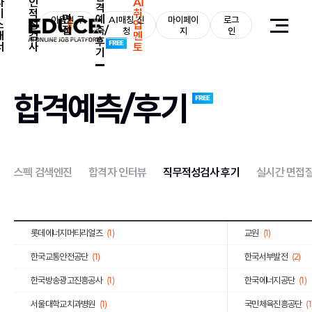
자
인
AI
격
기
적
취
면
예
농심
(1)
이용권 구
AI매칭 신
마이페이
로그
부산교통공사
(1)
소
성
업
접
측/
매
청
지
인
개
검
멘
후
한국장학재단
(1)
SFA
(1)
서
사
토
기
농림수산식품교육문화정보원
(1)
(1)
예금보험공사
(2)
KG모빌리티
(2)
합격예측/후기
우리에프아이에스
(1)
제주국제자유도시개
한국공정거래조정원
(1)
농수산홈쇼핑
(2)
메가마트
(1)
동우화인켐
(3)
스펙 검색엔진
합격자 인터뷰
직무적성검사 후기
실시간 면접
JW중외제약
(1)
코오롱생명과학
(1)
한국고용정보원
(1)
우리은행
(2)
롯데에너지머티리얼즈
(1)
교원
(1)
한국교통안전공단
(1)
한국서부발전
(2)
한국방송광고진흥공사
(1)
한국에너지공단
(1)
서울대학교치과병원
(1)
국민체육진흥공단
(1