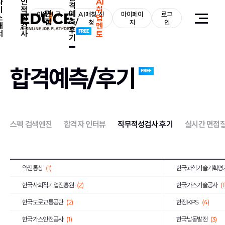
자
인
AI
격
기
적
취
면
예
아모레퍼시픽
이용권 구
(2)
AI매칭 신
마이페이
로그
신세계
(1)
소
성
업
접
측/
매
청
지
인
개
검
멘
후
한국산업안전보건공단
(2)
한국전기안전공사
(
서
사
토
기
한국노인인력개발원
(2)
한국지역난방공사
(
휴비스
(1)
한국교육학술정보원
합격예측/후기
한국공항공사
(6)
한국MSD
(1)
한국인터넷진흥원
(1)
한국철도공사
(1)
기초과학연구원
(1)
(5)
스펙 검색엔진
합격자 인터뷰
직무적성검사 후기
실시간 면접
S-Oil
(2)
오뚜기
(2)
대륜E&S
(1)
대한장애인체육회
(1
약진통상
(1)
한국과학기술기획평
한국사회적기업진흥원
(2)
한국가스기술공사
(1
한국도로교통공단
(2)
한전KPS
(4)
한국가스안전공사
(1)
한국남동발전
(3)