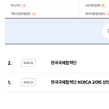
하나카드
(3)
KB국민은행
(8)
국민건강보험공단
(3)
한국국토정보공사
(
한국토지주택공사
(10)
한국폴리텍대학
(2)
호반건설
(1)
코오롱글로벌
(3)
iM뱅크
(2)
티머니
(2)
상미당홀딩스
(10)
(1)
한미약품
(4)
포스코이앤씨
(2)
2.
한국국제협력단
KOICA
농심
(1)
부산교통공사
(1)
한국장학재단
(1)
SFA
(1)
농림수산식품교육문화정보원
(1)
(1)
1.
한국국제협력단 KOICA 2015 상
KOICA
예금보험공사
(2)
KG모빌리티
(2)
우리에프아이에스
(1)
제주국제자유도시개
한국공정거래조정원
(1)
농수산홈쇼핑
(2)