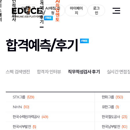
자
인
AI
격
기
적
취
면
예
이용권 구
AI매칭 신
마이페이
로그
소
성
업
접
측/
매
청
지
인
개
검
멘
후
서
사
토
기
전체
(2,131)
삼성그룹
(54)
합격예측/후기
CJ그룹
(5)
LG그룹
(39)
이랜드그룹
(113)
현대중공업그룹
(3)
GS그룹
(145)
금호아시아나그룹
(
스펙 검색엔진
합격자 인터뷰
직무적성검사 후기
실시간 면접
KT그룹
(98)
효성그룹
(60)
국민은행
(11)
아모레퍼시픽
(9)
STX그룹
(129)
한화그룹
(150)
NHN
(10)
유한그룹
(1)
한국수력원자력공사
(49)
한국철도공사
(23)
한국서부발전
(5)
한국남부발전
(10)