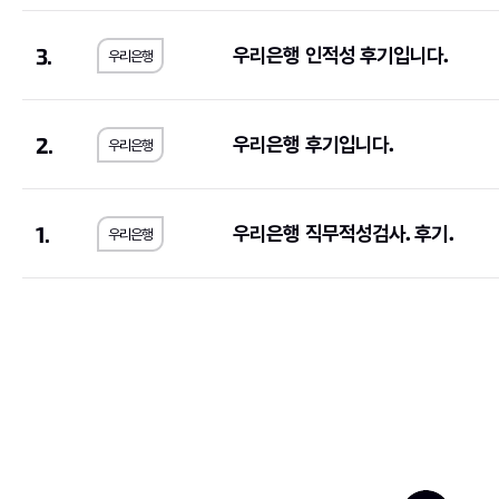
동국제강
(1)
계룡건설산업
(2)
3.
우리은행 인적성 후기입니다.
우리은행
E1
(2)
BGF리테일
(2)
휴맥스
(3)
(1)
IBK기업은행
(9)
GMB코리아(주)
(1)
2.
우리은행 후기입니다.
우리은행
쌍용건설
(2)
한국씨티은행
(2)
한독
(1)
동양
(1)
1.
우리은행 직무적성검사. 후기.
우리은행
서브원
(1)
교보생명보험
(11)
한국투자증권
(4)
하나손해보험
(1)
이랜드리테일
(1)
오리온
(1)
유진기업
(1)
한국가스공사
(4)
JB
(1)
한국은행
(1)
금호타이어
(1)
삼양식품
(1)
대한제강
(1)
SGI서울보증
(1)