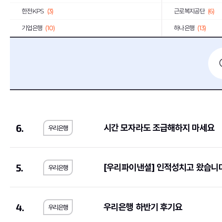
한전KPS
(3)
근로복지공단
(6)
기업은행
(10)
하나은행
(13)
엔씨소프트
(3)
DL이앤씨
(6)
경남은행
(2)
동원F&B
(13)
한국GM
(3)
KCC
(17)
포스코
(5)
유한양행
(1)
대웅제약
(7)
일진디스플레이
(2)
6.
시간 모자라도 조급해하지 마세요
우리은행
유진투자증권
(3)
GC녹십자
(2)
한솔제지
(1)
(4)
한화오션
(2)
KT
(2)
5.
[우리파이낸셜] 인적성치고 왔습니다
우리은행
중소기업기술정보진흥원
(1)
한일시멘트
(2)
서울반도체
(3)
일진전기
(2)
4.
우리은행 하반기 후기요
우리은행
LS산전
(1)
코오롱
(13)