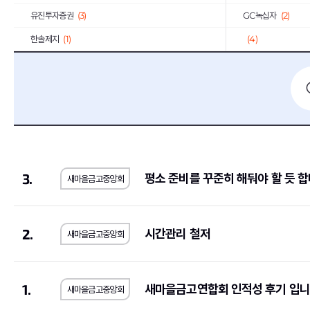
유진투자증권
(3)
GC녹십자
(2)
한솔제지
(1)
(4)
한화오션
(2)
KT
(2)
중소기업기술정보진흥원
(1)
한일시멘트
(2)
서울반도체
(3)
일진전기
(2)
LS산전
(1)
코오롱
(13)
동국제강
(1)
계룡건설산업
(2)
3.
평소 준비를 꾸준히 해둬야 할 듯 합
새마을금고중앙회
E1
(2)
BGF리테일
(2)
휴맥스
(3)
(1)
IBK기업은행
(9)
GMB코리아(주)
(1)
2.
시간관리 철저
새마을금고중앙회
쌍용건설
(2)
한국씨티은행
(2)
한독
(1)
동양
(1)
1.
새마을금고연합회 인적성 후기 입니
새마을금고중앙회
서브원
(1)
교보생명보험
(11)