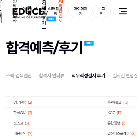
자
인
AI
격
기
적
취
면
예
KT그룹
이용권 구
(98)
AI매칭 신
마이페이
로그
효성그룹
(60)
소
성
업
접
측/
매
청
지
인
개
검
멘
후
국민은행
(11)
아모레퍼시픽
(9)
서
사
토
기
STX그룹
(129)
한화그룹
(150)
NHN
(10)
유한그룹
(1)
합격예측/후기
한국수력원자력공사
(49)
한국철도공사
(23)
한국서부발전
(5)
한국남부발전
(10)
한전KPS
(3)
근로복지공단
(6)
스펙 검색엔진
합격자 인터뷰
직무적성검사 후기
실시간 면접
기업은행
(10)
하나은행
(13)
엔씨소프트
(3)
DL이앤씨
(6)
경남은행
(2)
동원F&B
(13)
한국GM
(3)
KCC
(17)
포스코
(5)
유한양행
(1)
대웅제약
(7)
일진디스플레이
(2)