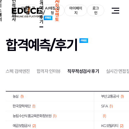
자
인
AI
격
기
적
취
면
예
한국도로교통공단
이용권 구
(2)
AI매칭 신
마이페이
로그
한전KPS
(4)
소
성
업
접
측/
매
청
지
인
개
검
멘
후
한국가스안전공사
(1)
한국남동발전
(3)
서
사
토
기
하나카드
(3)
KB국민은행
(8)
국민건강보험공단
(3)
한국국토정보공사
(
합격예측/후기
한국토지주택공사
(10)
한국폴리텍대학
(2)
호반건설
(1)
코오롱글로벌
(3)
iM뱅크
(2)
티머니
(2)
스펙 검색엔진
합격자 인터뷰
직무적성검사 후기
실시간 면접
상미당홀딩스
(10)
(1)
한미약품
(4)
포스코이앤씨
(2)
농심
(1)
부산교통공사
(1)
한국장학재단
(1)
SFA
(1)
농림수산식품교육문화정보원
(1)
(1)
예금보험공사
(2)
KG모빌리티
(2)