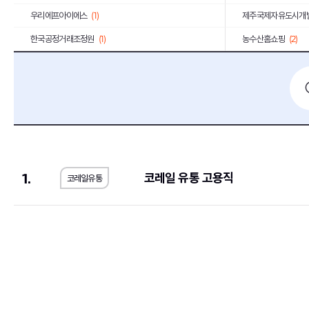
우리에프아이에스
(1)
제주국제자유도시개
한국공정거래조정원
(1)
농수산홈쇼핑
(2)
메가마트
(1)
동우화인켐
(3)
JW중외제약
(1)
코오롱생명과학
(1)
한국고용정보원
(1)
우리은행
(2)
롯데에너지머티리얼즈
(1)
교원
(1)
한국교통안전공단
(1)
한국서부발전
(2)
1.
코레일 유통 고용직
코레일유통
한국방송광고진흥공사
(1)
한국에너지공단
(1)
서울대학교치과병원
(1)
국민체육진흥공단
(1
SK브로드밴드
(1)
현대무벡스
(2)
중앙대학교의료원
(1)
해태제과식품
(1)