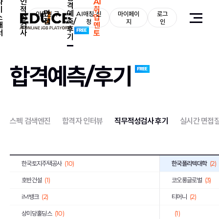
자
인
AI
격
기
적
취
면
예
기초과학연구원
이용권 구
(1)
AI매칭 신
마이페이
로그
(5)
소
성
업
접
측/
매
청
지
인
개
검
멘
후
S-Oil
(2)
오뚜기
(2)
서
사
토
기
대륜E&S
(1)
대한장애인체육회
(1
약진통상
(1)
한국과학기술기획평
합격예측/후기
한국사회적기업진흥원
(2)
한국가스기술공사
(1
한국도로교통공단
(2)
한전KPS
(4)
한국가스안전공사
(1)
한국남동발전
(3)
스펙 검색엔진
합격자 인터뷰
직무적성검사 후기
실시간 면접
하나카드
(3)
KB국민은행
(8)
국민건강보험공단
(3)
한국국토정보공사
(
한국토지주택공사
(10)
한국폴리텍대학
(2)
호반건설
(1)
코오롱글로벌
(3)
iM뱅크
(2)
티머니
(2)
상미당홀딩스
(10)
(1)