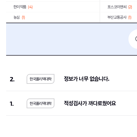
한미약품
(4)
포스코이앤씨
(2)
농심
(1)
부산교통공사
(1)
한국장학재단
(1)
SFA
(1)
농림수산식품교육문화정보원
(1)
(1)
예금보험공사
(2)
KG모빌리티
(2)
우리에프아이에스
(1)
제주국제자유도시개
한국공정거래조정원
(1)
농수산홈쇼핑
(2)
2.
정보가 너무 없습니다.
한국폴리텍대학
메가마트
(1)
동우화인켐
(3)
JW중외제약
(1)
코오롱생명과학
(1)
한국고용정보원
(1)
우리은행
(2)
1.
적성검사가 까다로웠어요
한국폴리텍대학
롯데에너지머티리얼즈
(1)
교원
(1)
한국교통안전공단
(1)
한국서부발전
(2)
한국방송광고진흥공사
(1)
한국에너지공단
(1)