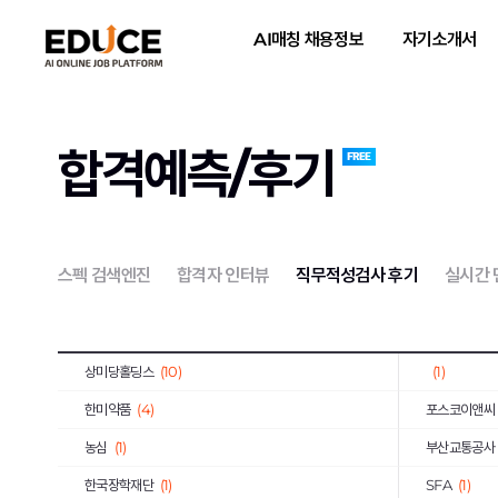
약진통상
(1)
한국과학기술
AI매칭 채용정보
자기소개서
한국사회적기업진흥원
(2)
한국가스기술
한국도로교통공단
(2)
한전KPS
(4
한국가스안전공사
(1)
한국남동발전
합격예측/후기
하나카드
(3)
KB국민은행
국민건강보험공단
(3)
한국국토정보
한국토지주택공사
(10)
한국폴리텍대
스펙 검색엔진
합격자 인터뷰
직무적성검사 후기
실시간
호반건설
(1)
코오롱글로벌
iM뱅크
(2)
티머니
(2)
상미당홀딩스
(10)
(1)
한미약품
(4)
포스코이앤씨
농심
(1)
부산교통공사
한국장학재단
(1)
SFA
(1)