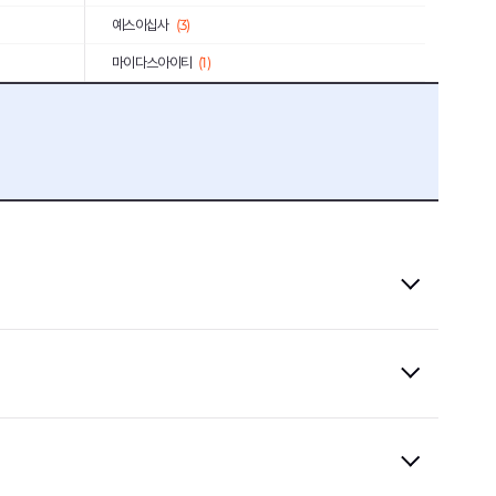
예스이십사
(3)
마이다스아이티
(1)
종근당
(1)
수도권매립지관리공사
(1)
충남대학교병원
(2)
농심태경
(1)
고려아연
(2)
한국과학기술연구원
(1)
서울교통공사
(4)
소상공인시장진흥공단
(1)
대구교통공사
(1)
서울대학교병원
(1)