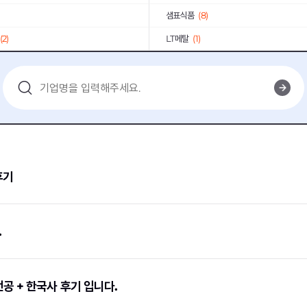
샘표식품
(8)
(2)
LT메탈
(1)
도시개발센터
(2)
넥센
(1)
(2)
한국농어촌공사
(2)
3)
인천항만공사
(1)
학
(1)
한국소비자원
(1)
AIA생명
(1)
후기
롯데그룹
(1)
(2)
농협하나로유통
(1)
단
(1)
국민연금공단
(1)
.
공단
(1)
한국조폐공사
(1)
2)
세브란스병원
(1)
공 + 한국사 후기 입니다.
(1)
기타
(13)