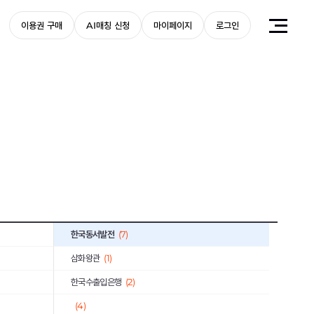
한국무역보험공사
(3)
이용권 구매
AI매칭 신청
마이페이지
로그인
근로복지공단
(3)
한국중부발전
(1)
신용보증기금
(8)
(1)
한국예탁결제원
(1)
한국주택금융공사
(1)
미래에셋증권
(1)
한국소방산업기술원
(1)
한국동서발전
(7)
삼화왕관
(1)
한국수출입은행
(2)
(4)