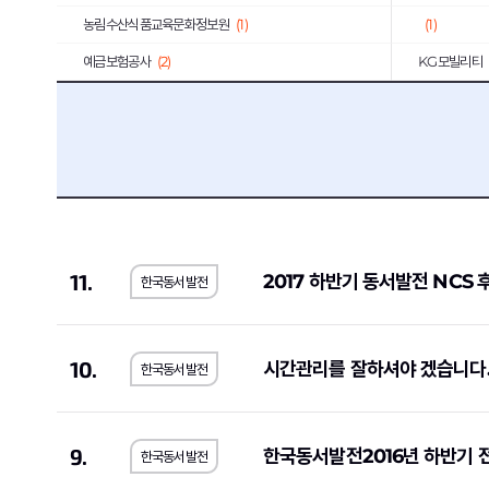
농림수산식품교육문화정보원
(1)
(1)
예금보험공사
(2)
KG모빌리티
우리에프아이에스
(1)
제주국제자유
한국공정거래조정원
(1)
농수산홈쇼핑
메가마트
(1)
동우화인켐
(
JW중외제약
(1)
코오롱생명과
한국고용정보원
(1)
우리은행
(2)
11.
2017 하반기 동서발전 NCS 
한국동서발전
롯데에너지머티리얼즈
(1)
교원
(1)
한국교통안전공단
(1)
한국서부발전
한국방송광고진흥공사
(1)
한국에너지공
10.
시간관리를 잘하셔야 겠습니다
한국동서발전
서울대학교치과병원
(1)
국민체육진흥
SK브로드밴드
(1)
현대무벡스
(
9.
한국동서발전2016년 하반기 전
한국동서발전
중앙대학교의료원
(1)
해태제과식품