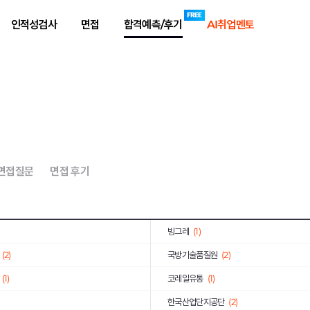
기획평가원
(2)
KOICA
(1)
인적성검사
면접
합격예측/후기
AI취업멘토
공사
(1)
신세계푸드
(1)
)
한국남부발전
(1)
(3)
한국전력거래소
(6)
(8)
동원산업
(2)
공사
(2)
한국농수산식품유통공사
(1)
학
(2)
한국산업기술진흥원
(2)
 면접질문
면접 후기
(3)
BAT코리아
(1)
코오롱인더스트리
(6)
빙그레
(1)
(2)
국방기술품질원
(2)
(1)
코레일유통
(1)
한국산업단지공단
(2)