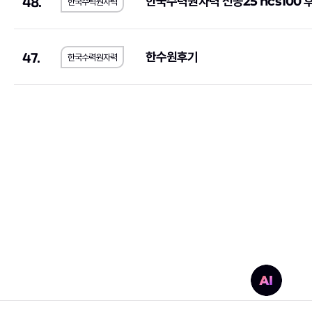
48.
한국수력원자력 전공25 ncs100 
한국수력원자력
서울대학교치과병원
(1)
국민체육진흥공단
(1
SK브로드밴드
(1)
현대무벡스
(2)
47.
중앙대학교의료원
(1)
해태제과식품
(1)
한수원후기
한국수력원자력