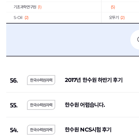
기초과학연구원
(1)
(5)
S-Oil
(2)
오뚜기
(2)
대륜E&S
(1)
대한장애인체육회
(1
약진통상
(1)
한국과학기술기획평
한국사회적기업진흥원
(2)
한국가스기술공사
(1
한국도로교통공단
(2)
한전KPS
(4)
한국가스안전공사
(1)
한국남동발전
(3)
56.
2017년 한수원 하반기 후기
한국수력원자력
하나카드
(3)
KB국민은행
(8)
국민건강보험공단
(3)
한국국토정보공사
(
한국토지주택공사
(10)
한국폴리텍대학
(2)
55.
한수원 어렵습니다.
한국수력원자력
호반건설
(1)
코오롱글로벌
(3)
iM뱅크
(2)
티머니
(2)
54.
한수원 NCS시험 후기
한국수력원자력
상미당홀딩스
(10)
(1)