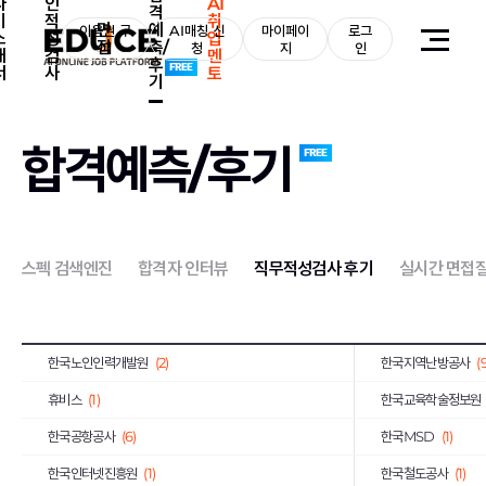
자
인
AI
격
기
적
취
면
예
서브원
이용권 구
(1)
AI매칭 신
마이페이
로그
교보생명보험
(11)
소
성
업
접
측/
매
청
지
인
개
검
멘
후
한국투자증권
(4)
하나손해보험
(1)
서
사
토
기
이랜드리테일
(1)
오리온
(1)
유진기업
(1)
한국가스공사
(4)
합격예측/후기
JB
(1)
한국은행
(1)
금호타이어
(1)
삼양식품
(1)
대한제강
(1)
SGI서울보증
(1)
스펙 검색엔진
합격자 인터뷰
직무적성검사 후기
실시간 면접
아모레퍼시픽
(2)
신세계
(1)
한국산업안전보건공단
(2)
한국전기안전공사
(
한국노인인력개발원
(2)
한국지역난방공사
(
휴비스
(1)
한국교육학술정보원
한국공항공사
(6)
한국MSD
(1)
한국인터넷진흥원
(1)
한국철도공사
(1)