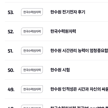
한미약품
(4)
포스코이앤씨
(2)
53.
한수원 전기전자 후기
한국수력원자력
농심
(1)
부산교통공사
(1)
한국장학재단
(1)
SFA
(1)
농림수산식품교육문화정보원
(1)
(1)
52.
한국수력원자력
한국수력원자력
예금보험공사
(2)
KG모빌리티
(2)
우리에프아이에스
(1)
제주국제자유도시개
51.
한수원 시간관리 능력이 엄청중요합니
한국수력원자력
한국공정거래조정원
(1)
농수산홈쇼핑
(2)
메가마트
(1)
동우화인켐
(3)
50.
한수원 시험
JW중외제약
(1)
코오롱생명과학
(1)
한국수력원자력
한국고용정보원
(1)
우리은행
(2)
롯데에너지머티리얼즈
(1)
교원
(1)
49.
한수원 인적성은 시간과 자신의 싸
한국수력원자력
한국교통안전공단
(1)
한국서부발전
(2)
한국방송광고진흥공사
(1)
한국에너지공단
(1)