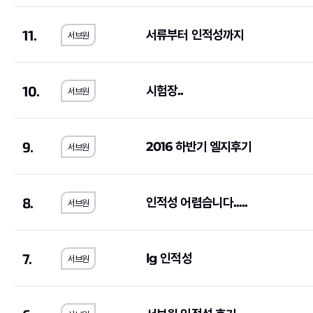
한국사회적기업진흥원
(2)
한국가스기술공사
(1
11.
서류부터 인적성까지
서브원
한국도로교통공단
(2)
한전KPS
(4)
한국가스안전공사
(1)
한국남동발전
(3)
하나카드
(3)
KB국민은행
(8)
10.
시험장..
서브원
국민건강보험공단
(3)
한국국토정보공사
(
한국토지주택공사
(10)
한국폴리텍대학
(2)
9.
2016 하반기 엘지후기
서브원
호반건설
(1)
코오롱글로벌
(3)
iM뱅크
(2)
티머니
(2)
8.
인적성 어렵습니다.....
상미당홀딩스
(10)
(1)
서브원
한미약품
(4)
포스코이앤씨
(2)
농심
(1)
부산교통공사
(1)
7.
lg 인적성
서브원
한국장학재단
(1)
SFA
(1)
농림수산식품교육문화정보원
(1)
(1)