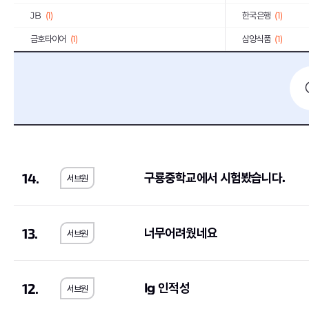
JB
(1)
한국은행
(1)
금호타이어
(1)
삼양식품
(1)
대한제강
(1)
SGI서울보증
(1)
아모레퍼시픽
(2)
신세계
(1)
한국산업안전보건공단
(2)
한국전기안전공사
(
한국노인인력개발원
(2)
한국지역난방공사
(
휴비스
(1)
한국교육학술정보원
14.
구룡중학교에서 시험봤습니다.
서브원
한국공항공사
(6)
한국MSD
(1)
한국인터넷진흥원
(1)
한국철도공사
(1)
기초과학연구원
(1)
(5)
13.
너무어려웠네요
서브원
S-Oil
(2)
오뚜기
(2)
대륜E&S
(1)
대한장애인체육회
(1
12.
lg 인적성
서브원
약진통상
(1)
한국과학기술기획평