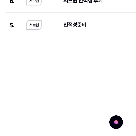
6.
서브원 인적성 후기
서브원
예금보험공사
(2)
KG모빌리티
(2)
우리에프아이에스
(1)
제주국제자유도시개
5.
한국공정거래조정원
(1)
농수산홈쇼핑
(2)
인적성준비
서브원
메가마트
(1)
동우화인켐
(3)
JW중외제약
(1)
코오롱생명과학
(1)
한국고용정보원
(1)
우리은행
(2)
롯데에너지머티리얼즈
(1)
교원
(1)
한국교통안전공단
(1)
한국서부발전
(2)
한국방송광고진흥공사
(1)
한국에너지공단
(1)
서울대학교치과병원
(1)
국민체육진흥공단
(1
SK브로드밴드
(1)
현대무벡스
(2)
중앙대학교의료원
(1)
해태제과식품
(1)