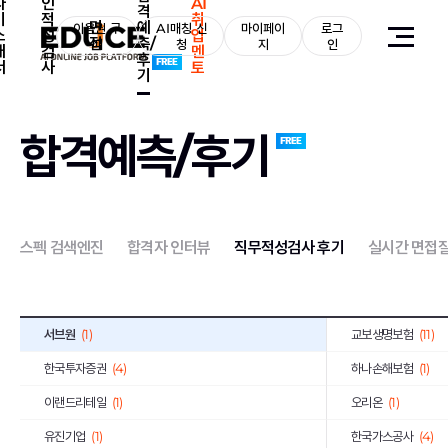
자
인
AI
격
기
적
취
면
예
중소기업기술정보진흥원
이용권 구
AI매칭 신
(1)
마이페이
로그
한일시멘트
(2)
소
성
업
접
측/
매
청
지
인
개
검
멘
후
서울반도체
(3)
일진전기
(2)
서
사
토
기
LS산전
(1)
코오롱
(13)
동국제강
(1)
계룡건설산업
(2)
합격예측/후기
E1
(2)
BGF리테일
(2)
휴맥스
(3)
(1)
IBK기업은행
(9)
GMB코리아(주)
(1)
스펙 검색엔진
합격자 인터뷰
직무적성검사 후기
실시간 면접
쌍용건설
(2)
한국씨티은행
(2)
한독
(1)
동양
(1)
서브원
(1)
교보생명보험
(11)
한국투자증권
(4)
하나손해보험
(1)
이랜드리테일
(1)
오리온
(1)
유진기업
(1)
한국가스공사
(4)