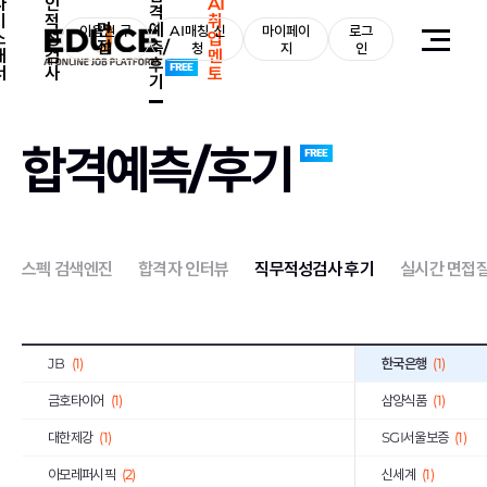
자
인
AI
격
기
적
취
면
예
E1
(2)
이용권 구
AI매칭 신
마이페이
로그
BGF리테일
(2)
소
성
업
접
측/
매
청
지
인
개
검
멘
후
휴맥스
(3)
(1)
서
사
토
기
IBK기업은행
(9)
GMB코리아(주)
(1)
쌍용건설
(2)
한국씨티은행
(2)
합격예측/후기
한독
(1)
동양
(1)
서브원
(1)
교보생명보험
(11)
한국투자증권
(4)
하나손해보험
(1)
스펙 검색엔진
합격자 인터뷰
직무적성검사 후기
실시간 면접
이랜드리테일
(1)
오리온
(1)
유진기업
(1)
한국가스공사
(4)
JB
(1)
한국은행
(1)
금호타이어
(1)
삼양식품
(1)
대한제강
(1)
SGI서울보증
(1)
아모레퍼시픽
(2)
신세계
(1)