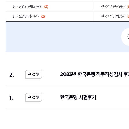
한국산업안전보건공단
(2)
한국전기안전공사
(
한국노인인력개발원
(2)
한국지역난방공사
(
휴비스
(1)
한국교육학술정보원
한국공항공사
(6)
한국MSD
(1)
한국인터넷진흥원
(1)
한국철도공사
(1)
기초과학연구원
(1)
(5)
S-Oil
(2)
오뚜기
(2)
2.
2023년 한국은행 직무적성검사 후
한국은행
대륜E&S
(1)
대한장애인체육회
(1
약진통상
(1)
한국과학기술기획평
한국사회적기업진흥원
(2)
한국가스기술공사
(1
1.
한국은행 시험후기
한국은행
한국도로교통공단
(2)
한전KPS
(4)
한국가스안전공사
(1)
한국남동발전
(3)
하나카드
(3)
KB국민은행
(8)