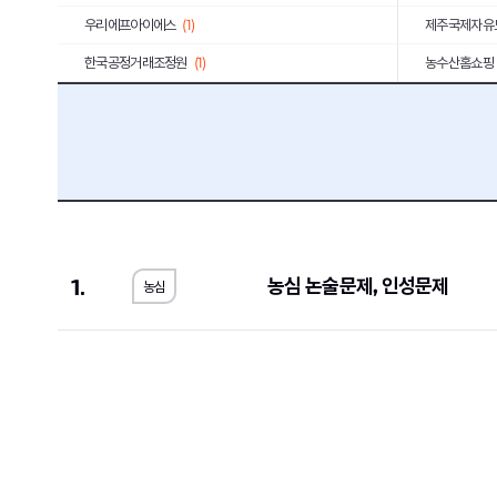
우리에프아이에스
(1)
제주국제자유
한국공정거래조정원
(1)
농수산홈쇼핑
메가마트
(1)
동우화인켐
(
JW중외제약
(1)
코오롱생명과
한국고용정보원
(1)
우리은행
(2)
롯데에너지머티리얼즈
(1)
교원
(1)
한국교통안전공단
(1)
한국서부발전
1.
농심 논술문제, 인성문제
농심
한국방송광고진흥공사
(1)
한국에너지공
서울대학교치과병원
(1)
국민체육진흥
SK브로드밴드
(1)
현대무벡스
(
중앙대학교의료원
(1)
해태제과식품