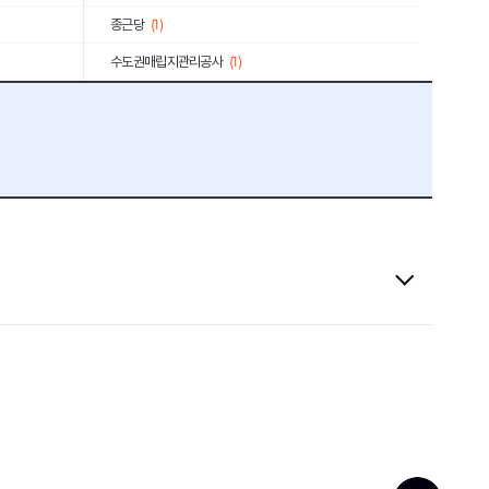
종근당
(1)
수도권매립지관리공사
(1)
충남대학교병원
(2)
농심태경
(1)
고려아연
(2)
한국과학기술연구원
(1)
서울교통공사
(4)
소상공인시장진흥공단
(1)
대구교통공사
(1)
서울대학교병원
(1)