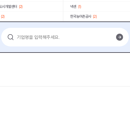
도시개발센터
(2)
넥센
(1)
(2)
한국농어촌공사
(2)
3)
인천항만공사
(1)
학
(1)
한국소비자원
(1)
AIA생명
(1)
롯데그룹
(1)
(2)
농협하나로유통
(1)
단
(1)
국민연금공단
(1)
공단
(1)
한국조폐공사
(1)
2)
세브란스병원
(1)
(1)
기타
(13)