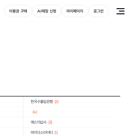
한국중부발전
(1)
이용권 구매
AI매칭 신청
마이페이지
로그인
신용보증기금
(8)
(1)
한국예탁결제원
(1)
한국주택금융공사
(1)
미래에셋증권
(1)
한국소방산업기술원
(1)
한국동서발전
(7)
삼화왕관
(1)
한국수출입은행
(2)
(4)
예스이십사
(3)
마이다스아이티
(1)