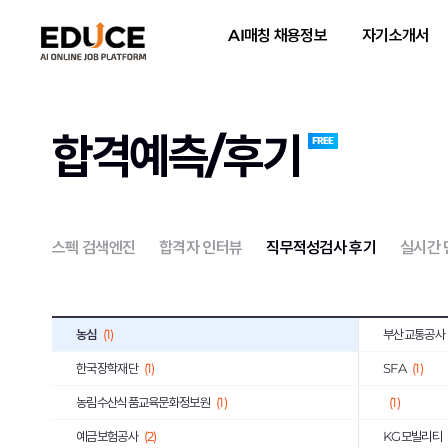
한국도로교통공단
(2)
한전KPS
(4
AI매칭 채용정보
자기소개서
한국가스안전공사
(1)
한국남동발전
하나카드
(3)
KB국민은행
국민건강보험공단
(3)
한국국토정보
합격예측/후기
한국토지주택공사
(10)
한국폴리텍대
호반건설
(1)
코오롱글로벌
iM뱅크
(2)
티머니
(2)
스펙 검색엔진
합격자 인터뷰
직무적성검사 후기
실시간
상미당홀딩스
(10)
(1)
한미약품
(4)
포스코이앤씨
농심
(1)
부산교통공사
한국장학재단
(1)
SFA
(1)
농림수산식품교육문화정보원
(1)
(1)
예금보험공사
(2)
KG모빌리티