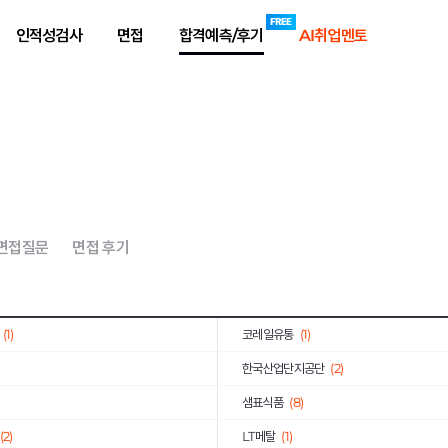
)
한국남부발전
(1)
인적성검사
면접
합격예측/후기
AI취업멘토
(3)
한국전력거래소
(6)
(8)
동원산업
(2)
공사
(2)
한국농수산식품유통공사
(1)
학
(2)
한국산업기술진흥원
(2)
(3)
BAT코리아
(1)
코오롱인더스트리
(6)
 면접질문
면접 후기
빙그레
(1)
(2)
국방기술품질원
(2)
(1)
코레일유통
(1)
한국산업단지공단
(2)
샘표식품
(8)
(2)
LT메탈
(1)