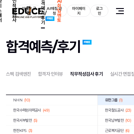
자
인
AI
격
기
적
취
면
예
이용권 구
AI매칭 신
마이페이
로그
소
성
업
접
측/
매
청
지
인
개
검
멘
후
서
사
토
기
전체
(2,131)
삼성그룹
(54)
CJ그룹
(5)
LG그룹
(39)
합격예측/후기
이랜드그룹
(113)
현대중공업그룹
(3)
GS그룹
(145)
금호아시아나그룹
(
KT그룹
(98)
효성그룹
(60)
스펙 검색엔진
합격자 인터뷰
직무적성검사 후기
실시간 면접
국민은행
(11)
아모레퍼시픽
(9)
STX그룹
(129)
한화그룹
(150)
NHN
(10)
유한그룹
(1)
한국수력원자력공사
(49)
한국철도공사
(23)
한국서부발전
(5)
한국남부발전
(10)
한전KPS
(3)
근로복지공단
(6)