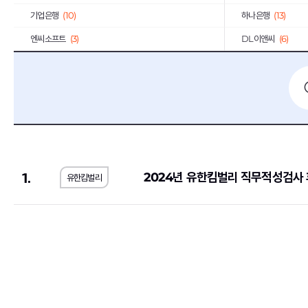
기업은행
(10)
하나은행
(13)
엔씨소프트
(3)
DL이앤씨
(6)
경남은행
(2)
동원F&B
(13)
한국GM
(3)
KCC
(17)
포스코
(5)
유한양행
(1)
대웅제약
(7)
일진디스플레이
(2)
유진투자증권
(3)
GC녹십자
(2)
1.
2024년 유한킴벌리 직무적성검사
유한킴벌리
한솔제지
(1)
(4)
한화오션
(2)
KT
(2)
중소기업기술정보진흥원
(1)
한일시멘트
(2)
서울반도체
(3)
일진전기
(2)
LS산전
(1)
코오롱
(13)
동국제강
(1)
계룡건설산업
(2)