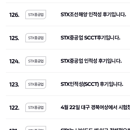
동국제강
(1)
계룡건설산업
(2)
126.
STX조선해양 인적성 후기입니다.
STX중공업
E1
(2)
BGF리테일
(2)
휴맥스
(3)
(1)
IBK기업은행
(9)
GMB코리아(주)
(1)
125.
STX중공업 SCCT후기입니다.
STX중공업
쌍용건설
(2)
한국씨티은행
(2)
한독
(1)
동양
(1)
124.
STX중공업 인적성 후기입니다.
STX중공업
서브원
(1)
교보생명보험
(11)
한국투자증권
(4)
하나손해보험
(1)
123.
STX인적성(SCCT) 후기입니다.
이랜드리테일
(1)
오리온
(1)
STX중공업
유진기업
(1)
한국가스공사
(4)
JB
(1)
한국은행
(1)
122.
4월 22일 대구 경북여상에서 시험
STX중공업
금호타이어
(1)
삼양식품
(1)
대한제강
(1)
SGI서울보증
(1)