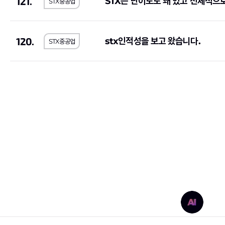
121.
STX는 난이도도 꽤 있고 전체적으
STX중공업
아모레퍼시픽
(2)
신세계
(1)
한국산업안전보건공단
(2)
한국전기안전공사
(
120.
한국노인인력개발원
(2)
한국지역난방공사
(
stx인적성을 보고 왔습니다.
STX중공업
휴비스
(1)
한국교육학술정보원
한국공항공사
(6)
한국MSD
(1)
한국인터넷진흥원
(1)
한국철도공사
(1)
기초과학연구원
(1)
(5)
S-Oil
(2)
오뚜기
(2)
대륜E&S
(1)
대한장애인체육회
(1
약진통상
(1)
한국과학기술기획평
한국사회적기업진흥원
(2)
한국가스기술공사
(1
한국도로교통공단
(2)
한전KPS
(4)
한국가스안전공사
(1)
한국남동발전
(3)