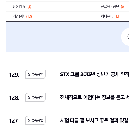
한전KPS
(3)
근로복지공단
(6)
기업은행
(10)
하나은행
(13)
엔씨소프트
(3)
DL이앤씨
(6)
경남은행
(2)
동원F&B
(13)
한국GM
(3)
KCC
(17)
포스코
(5)
유한양행
(1)
대웅제약
(7)
일진디스플레이
(2)
129.
STX 그룹 2013년 상반기 공채 인
STX중공업
유진투자증권
(3)
GC녹십자
(2)
한솔제지
(1)
(4)
한화오션
(2)
KT
(2)
128.
전체적으로 어렵다는 정보를 듣고 
STX중공업
중소기업기술정보진흥원
(1)
한일시멘트
(2)
서울반도체
(3)
일진전기
(2)
127.
시험 다들 잘 보시고 좋은 결과 있길
STX중공업
LS산전
(1)
코오롱
(13)