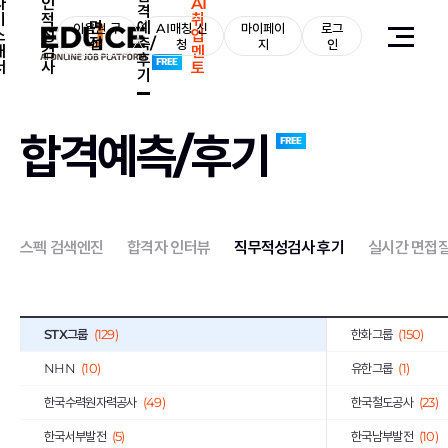
자
인
AI
격
기
적
취
면
예
이용권 구
AI매칭 신
마이페이
로그
소
성
업
접
측/
매
청
지
인
개
검
멘
후
서
사
토
기
전체
(2,131)
삼성그룹
(54)
합격예측/후기
CJ그룹
(5)
LG그룹
(39)
이랜드그룹
(113)
현대중공업그룹
(3)
GS그룹
(145)
금호아시아나그룹
(
스펙 검색엔진
합격자 인터뷰
직무적성검사 후기
실시간 면접
KT그룹
(98)
효성그룹
(60)
국민은행
(11)
아모레퍼시픽
(9)
STX그룹
(129)
한화그룹
(150)
NHN
(10)
유한그룹
(1)
한국수력원자력공사
(49)
한국철도공사
(23)
한국서부발전
(5)
한국남부발전
(10)