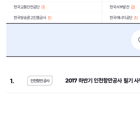
한국교통안전공단
(1)
한국서부발전
(2)
한국방송광고진흥공사
(1)
한국에너지공단
(1)
서울대학교치과병원
(1)
국민체육진흥공단
(1
SK브로드밴드
(1)
현대무벡스
(2)
중앙대학교의료원
(1)
해태제과식품
(1)
1.
2017 하반기 인천항만공사 필기 
인천항만공사