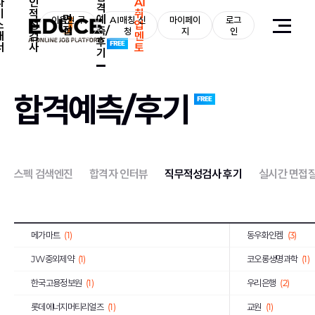
자
인
AI
격
기
적
취
면
예
iM뱅크
이용권 구
(2)
AI매칭 신
마이페이
로그
티머니
(2)
소
성
업
접
측/
매
청
지
인
개
검
멘
후
상미당홀딩스
(10)
(1)
서
사
토
기
한미약품
(4)
포스코이앤씨
(2)
농심
(1)
부산교통공사
(1)
합격예측/후기
한국장학재단
(1)
SFA
(1)
농림수산식품교육문화정보원
(1)
(1)
예금보험공사
(2)
KG모빌리티
(2)
스펙 검색엔진
합격자 인터뷰
직무적성검사 후기
실시간 면접
우리에프아이에스
(1)
제주국제자유도시개
한국공정거래조정원
(1)
농수산홈쇼핑
(2)
메가마트
(1)
동우화인켐
(3)
JW중외제약
(1)
코오롱생명과학
(1)
한국고용정보원
(1)
우리은행
(2)
롯데에너지머티리얼즈
(1)
교원
(1)