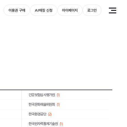
한국IBM
(2)
이용권 구매
AI매칭 신청
마이페이지
로그인
KB손해보험
(1)
한국산업은행
(5)
(1)
기아
(6)
부산은행
(2)
아워홈
(1)
삼양사
(5)
해양환경공단
(3)
건강보험심사평가원
(1)
한국문화예술위원회
(1)
한국환경공단
(2)
한국원자력통제기술원
(1)