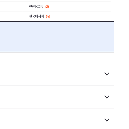
한전KDN
(2)
한국마사회
(4)
서진오토모티브
(1)
한국화학연구원
(1)
한국무역보험공사
(3)
근로복지공단
(3)
한국중부발전
(1)
신용보증기금
(8)
(1)
한국예탁결제원
(1)
한국주택금융공사
(1)
미래에셋증권
(1)
한국소방산업기술원
(1)