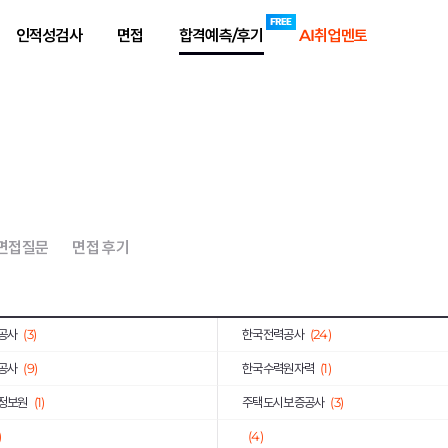
대상(주)
(2)
인적성검사
면접
합격예측/후기
AI취업멘토
(11)
아이마켓코리아
(1)
(1)
한국자산관리공사
(10)
아시아나IDT
(1)
(4)
한국산업인력공단
(3)
공무원연금공단
(3)
LF
(5)
 면접질문
면접 후기
(1)
대우조선해양건설
(1)
한화생명보험
(1)
공사
(3)
한국전력공사
(24)
공사
(9)
한국수력원자력
(1)
정보원
(1)
주택도시보증공사
(3)
)
(4)