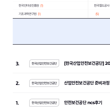
한국인터넷진흥원
(1)
한국철도공사
기초과학연구원
(1)
(5)
S-Oil
(2)
오뚜기
(2)
대륜E&S
(1)
대한장애인체
약진통상
(1)
한국과학기술
한국사회적기업진흥원
(2)
한국가스기술
한국도로교통공단
(2)
한전KPS
(4
3.
[한국산업안전보건공단] 20
한국산업안전보건공단
한국가스안전공사
(1)
한국남동발전
하나카드
(3)
KB국민은행
국민건강보험공단
(3)
한국국토정보
2.
산업안전보건공단 준비과정
한국산업안전보건공단
한국토지주택공사
(10)
한국폴리텍대
호반건설
(1)
코오롱글로벌
1.
안전보건공단 ncs후기
한국산업안전보건공단
iM뱅크
(2)
티머니
(2)