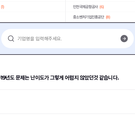
(1)
인천국제공항공사
(6)
중소벤처기업진흥공단
(8)
KCC건설
(1)
육회
(1)
연구개발특구진흥재단
(2)
기획평가원
(2)
KOICA
(1)
공사
(1)
신세계푸드
(1)
)
한국남부발전
(1)
19년도 문제는 난이도가 그렇게 어렵지 않았던것 같습니다.
(3)
한국전력거래소
(6)
(8)
동원산업
(2)
공사
(2)
한국농수산식품유통공사
(1)
학
(2)
한국산업기술진흥원
(2)
(3)
BAT코리아
(1)
코오롱인더스트리
(6)