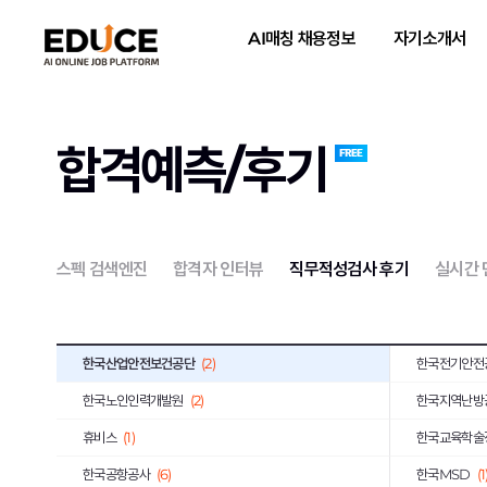
한독
(1)
동양
(1)
AI매칭 채용정보
자기소개서
서브원
(1)
교보생명보험
한국투자증권
(4)
하나손해보험
이랜드리테일
(1)
오리온
(1)
합격예측/후기
유진기업
(1)
한국가스공사
JB
(1)
한국은행
(1)
금호타이어
(1)
삼양식품
(1)
스펙 검색엔진
합격자 인터뷰
직무적성검사 후기
실시간
대한제강
(1)
SGI서울보증
아모레퍼시픽
(2)
신세계
(1)
한국산업안전보건공단
(2)
한국전기안전
한국노인인력개발원
(2)
한국지역난방
휴비스
(1)
한국교육학술
한국공항공사
(6)
한국MSD
(1