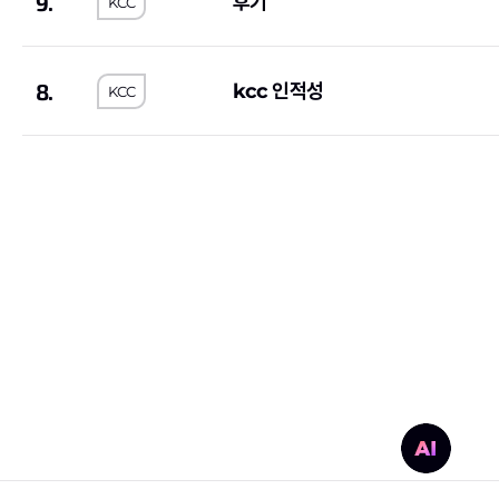
9.
후기
KCC
대륜E&S
(1)
대한장애인체육회
(1
약진통상
(1)
한국과학기술기획평
8.
한국사회적기업진흥원
(2)
한국가스기술공사
(1
kcc 인적성
KCC
한국도로교통공단
(2)
한전KPS
(4)
한국가스안전공사
(1)
한국남동발전
(3)
하나카드
(3)
KB국민은행
(8)
국민건강보험공단
(3)
한국국토정보공사
(
한국토지주택공사
(10)
한국폴리텍대학
(2)
호반건설
(1)
코오롱글로벌
(3)
iM뱅크
(2)
티머니
(2)
상미당홀딩스
(10)
(1)
한미약품
(4)
포스코이앤씨
(2)
농심
(1)
부산교통공사
(1)