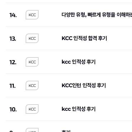
이랜드리테일
(1)
오리온
(1)
14.
다양한 유형, 빠르게 유형을 이해하
KCC
유진기업
(1)
한국가스공사
(4)
JB
(1)
한국은행
(1)
금호타이어
(1)
삼양식품
(1)
13.
KCC 인적성 합격 후기
KCC
대한제강
(1)
SGI서울보증
(1)
아모레퍼시픽
(2)
신세계
(1)
12.
kcc 인적성 후기
KCC
한국산업안전보건공단
(2)
한국전기안전공사
(
한국노인인력개발원
(2)
한국지역난방공사
(
11.
KCC인턴 인적성 후기
휴비스
(1)
한국교육학술정보원
KCC
한국공항공사
(6)
한국MSD
(1)
한국인터넷진흥원
(1)
한국철도공사
(1)
10.
kcc 인적성 후기
KCC
기초과학연구원
(1)
(5)
S-Oil
(2)
오뚜기
(2)