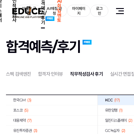
자
인
AI
격
기
적
취
면
예
국민은행
이용권 구
(11)
AI매칭 신
마이페이
로그
아모레퍼시픽
(9)
소
성
업
접
측/
매
청
지
인
개
검
멘
후
STX그룹
(129)
한화그룹
(150)
서
사
토
기
NHN
(10)
유한그룹
(1)
한국수력원자력공사
(49)
한국철도공사
(23)
합격예측/후기
한국서부발전
(5)
한국남부발전
(10)
한전KPS
(3)
근로복지공단
(6)
기업은행
(10)
하나은행
(13)
스펙 검색엔진
합격자 인터뷰
직무적성검사 후기
실시간 면접
엔씨소프트
(3)
DL이앤씨
(6)
경남은행
(2)
동원F&B
(13)
한국GM
(3)
KCC
(17)
포스코
(5)
유한양행
(1)
대웅제약
(7)
일진디스플레이
(2)
유진투자증권
(3)
GC녹십자
(2)