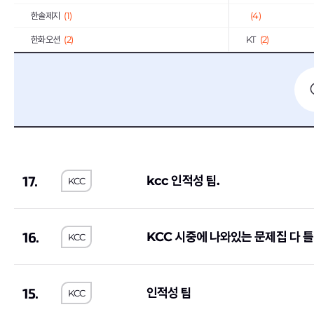
한솔제지
(1)
(4)
한화오션
(2)
KT
(2)
중소기업기술정보진흥원
(1)
한일시멘트
(2)
서울반도체
(3)
일진전기
(2)
LS산전
(1)
코오롱
(13)
동국제강
(1)
계룡건설산업
(2)
E1
(2)
BGF리테일
(2)
17.
kcc 인적성 팁.
KCC
휴맥스
(3)
(1)
IBK기업은행
(9)
GMB코리아(주)
(1)
쌍용건설
(2)
한국씨티은행
(2)
16.
KCC 시중에 나와있는 문제집 다 틀
KCC
한독
(1)
동양
(1)
서브원
(1)
교보생명보험
(11)
15.
인적성 팁
KCC
한국투자증권
(4)
하나손해보험
(1)