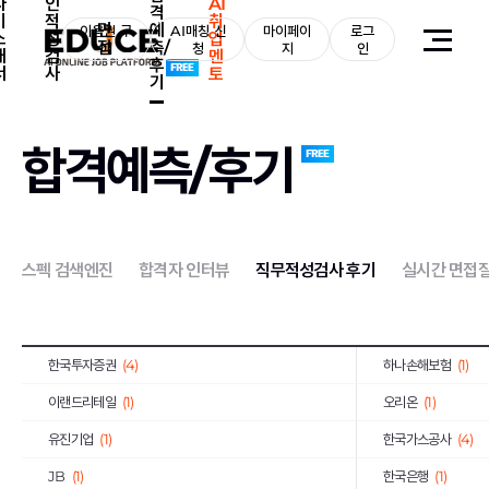
자
인
AI
격
기
적
취
면
예
서울반도체
이용권 구
(3)
AI매칭 신
마이페이
로그
일진전기
(2)
소
성
업
접
측/
매
청
지
인
개
검
멘
후
LS산전
(1)
코오롱
(13)
서
사
토
기
동국제강
(1)
계룡건설산업
(2)
E1
(2)
BGF리테일
(2)
합격예측/후기
휴맥스
(3)
(1)
IBK기업은행
(9)
GMB코리아(주)
(1)
쌍용건설
(2)
한국씨티은행
(2)
스펙 검색엔진
합격자 인터뷰
직무적성검사 후기
실시간 면접
한독
(1)
동양
(1)
서브원
(1)
교보생명보험
(11)
한국투자증권
(4)
하나손해보험
(1)
이랜드리테일
(1)
오리온
(1)
유진기업
(1)
한국가스공사
(4)
JB
(1)
한국은행
(1)