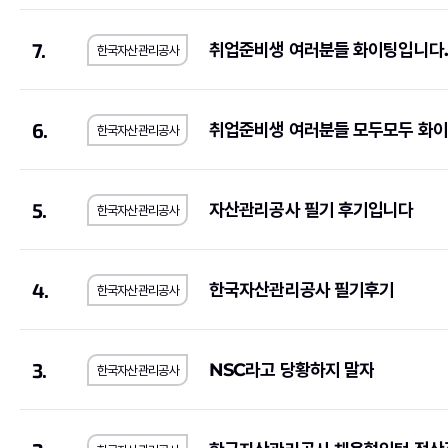
한국도로교통공단
(2)
한전KPS
(4)
7.
취업준비생 여러분들 화이팅입니다.
한국자산관리공사
한국가스안전공사
(1)
한국남동발전
(3)
하나카드
(3)
KB국민은행
(8)
국민건강보험공단
(3)
한국국토정보공사
(
6.
취업준비생 여러분들 모두모두 화이
한국자산관리공사
한국토지주택공사
(10)
한국폴리텍대학
(2)
호반건설
(1)
코오롱글로벌
(3)
5.
자산관리공사 필기 후기입니다
한국자산관리공사
iM뱅크
(2)
티머니
(2)
상미당홀딩스
(10)
(1)
4.
한국자산관리공사 필기후기
한미약품
(4)
포스코이앤씨
(2)
한국자산관리공사
농심
(1)
부산교통공사
(1)
한국장학재단
(1)
SFA
(1)
3.
NSC라고 당황하지 말자
한국자산관리공사
농림수산식품교육문화정보원
(1)
(1)
예금보험공사
(2)
KG모빌리티
(2)