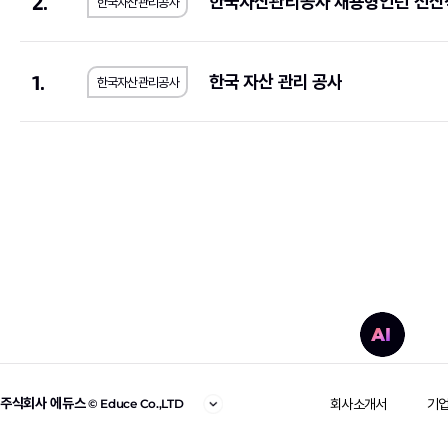
2.
한국자산관리공사 채용형인턴 전산
한국자산관리공사
우리에프아이에스
(1)
제주국제자유도시개
한국공정거래조정원
(1)
농수산홈쇼핑
(2)
1.
메가마트
(1)
동우화인켐
(3)
한국 자산 관리 공사
한국자산관리공사
JW중외제약
(1)
코오롱생명과학
(1)
한국고용정보원
(1)
우리은행
(2)
롯데에너지머티리얼즈
(1)
교원
(1)
한국교통안전공단
(1)
한국서부발전
(2)
한국방송광고진흥공사
(1)
한국에너지공단
(1)
서울대학교치과병원
(1)
국민체육진흥공단
(1
SK브로드밴드
(1)
현대무벡스
(2)
중앙대학교의료원
(1)
해태제과식품
(1)
주식회사 에듀스
회사소개서
기
© Educe Co.,LTD