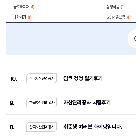
금호타이어
(1)
삼양식품
(1)
대한제강
(1)
SGI서울보증
(1)
아모레퍼시픽
(2)
신세계
(1)
한국산업안전보건공단
(2)
한국전기안전공사
(
한국노인인력개발원
(2)
한국지역난방공사
(
휴비스
(1)
한국교육학술정보원
한국공항공사
(6)
한국MSD
(1)
10.
캠코 경영 필기후기
한국자산관리공사
한국인터넷진흥원
(1)
한국철도공사
(1)
기초과학연구원
(1)
(5)
S-Oil
(2)
오뚜기
(2)
9.
자산관리공사 시험후기
한국자산관리공사
대륜E&S
(1)
대한장애인체육회
(1
약진통상
(1)
한국과학기술기획평
8.
취준생 여러분 화이팅입니다.
한국자산관리공사
한국사회적기업진흥원
(2)
한국가스기술공사
(1